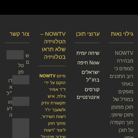
גילוי נאות
ערוצי תוכן
NOWTV –
צור קשר
הטלוויזיה
שלא תראו
NOWTV
שיחה יומית
ש
בטלוויזיה
מבהירה
ם
Now חיפה
טל
לצופים כי
פון
ישראלים
מיזם
NOWTV
רוב התכנים
בחו״ל
דו
הוקם על ידי
באתר
א
קורסים
ד"ר אמיר
מופקים
״ל
גילת, איש
אינטרנטיים
במודל של
הו
תקשורת ותיק
תוכן ממומן
דע
ולשעבר יו"ר
ותוכן שיווקי,
ה
רשות השידור,
תוך הקפדה
מתוך חזון
על תוכן
ליצור "רשות
שידור פרטית"
אמין,