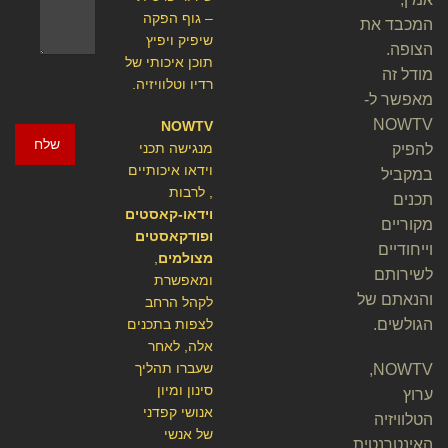
– גוף הפקה
המכבד את
שיפיק ויפיץ
הצופה.
תוכן איכותי של
מודל זה
רדיו וטלוויזיה.
מאפשר ל-
NOWTV
NOWTV
שלח
מנגישה תכני
להפיק
וידאו איכותיים
במקביל
, לרבות
תכנים
וידאו-קאסטים
מקוריים
ופודקאסטים
וייחודיים
מצולמים
,
לשירותם
ומאפשרת
והנאתם של
לקהל הרחב
הגולשים.
לצפות בתכנים
אלה, לאחר
שעברו תהליך
NOWTV,
סינון ומיון
ערוץ
אנושי קפדני
הטלוויזיה
של אנשי
האינטרנטית