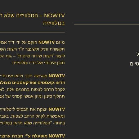
NOWTV – הטלוויזיה שלא 
בטלוויזיה
מיזם
NOWTV
הוקם על ידי ד"ר אמיר
תקשורת ותיק ולשעבר יו"ר רשות השיד
ליצור "רשות שידור פרטית" – גוף הפ
תוכן איכותי של רדיו וטלוויזיה.
יים
NOWTV
מנגישה תכני וידאו איכותיי
וידאו-קאסטים ופודקאסטים מצולמ
לקהל הרחב לצפות בתכנים אלה, לא
תהליך סינון ומיון אנושי קפדני של אנ
NOWTV
יוצקת את הבסיס ל"טלוויז
ומאפשרת לקהל הרחב לצפות, בעברי
ביותר- "הטלוויזיה שלא תראו בטלוויזי
NOWTV מופעלת ע"י חברת ערוצ