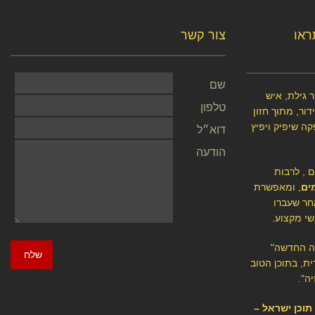
תראו
צור קשר
שם
 גילת, איש
טלפון
ור, מתוך חזון
קה שיפיק ויפיץ
דוא״ל
הודעה
ם , לרבות
ים
, ומאפשרת
חר שעברו
שי מקצוע.
יה החדשה"
שלח
ת, בתוכן הטוב
ה".
י תוכן ישראל –