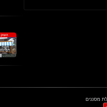
השוק ה
ת מסננים