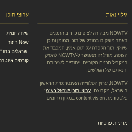
גילוי נאות
ערוצי תוכן
NOWTV מבהירה לצופים כי רוב התכנים
שיחה יומית
באתר מופקים במודל של תוכן ממומן ותוכן
Now חיפה
שיווקי, תוך הקפדה על תוכן אמין, המכבד את
ישראלים בחו״ל
הצופה. מודל זה מאפשר ל-NOWTV להפיק
קורסים אינטרנט
במקביל תכנים מקוריים וייחודיים לשירותם
והנאתם של הגולשים.
NOWTV, ערוץ הטלוויזיה האינטרנטית הראשון
בישראל, מקבוצת "
ערוצי תוכן ישראל בע"מ
" -
פלטפורמת content vision במגוון תחומים
מדיניות פרטיות