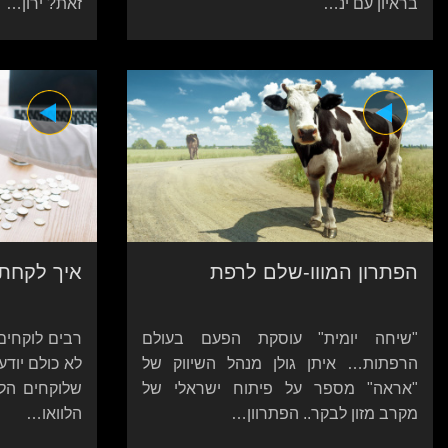
בראיון עם ינ…
זאת? ירון…
הפתרון המווו-שלם לרפת
איך לקחת 
"שיחה יומית" עוסקת הפעם בעולם
רבים לוקחים
הרפתות… איתן גולן מנהל השיווק של
לא כולם יוד
"אראה" מספר על פיתוח ישראלי של
שלוקחים הלוו
מקרב מזון לבקר.. הפתרוון…
הלוואו…