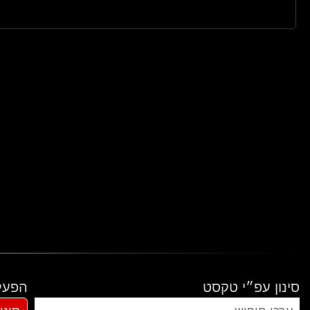
סינון עפ״י טקסט
הפעל