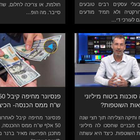
עלי עסקים רבים טובעים
חולמת, או צריכה לחלום, שהו
רקטיה ולא תמיד מודעים
סייבר. מה הופ…
גם לעורכי די…
וכנות ביטוח מיליוני
אות השוטפות?
ש"ח ממס הכנסה- הכיצ
ח ותיקה הצליחה תוך חצי שנה
פנסיונר מחיפה קיבל לאחרו
ם מבניים שחסכו לה מיליוני
50 אלף ש"ח ממס ההכנסה, הל
 השוטפות. כיצד היא עשתה
מתכנן הפרישה מאיר ברנר מ