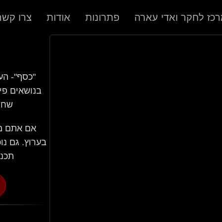
כז לחקר ואדי עארה
פתרונות
אודות
צרו קשר
בנושאים פי
שחשו
אם אתם מו
בערוץ. גם נו
תכני