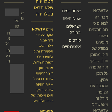
הטלוויזיה
שלא תראו
NOWTV
שיחה יומית
ש
בטלוויזיה
מבהירה
ם
Now חיפה
טל
לצופים כי
פון
ישראלים
מיזם
NOWTV
רוב התכנים
בחו״ל
דו
הוקם על ידי
באתר
א
קורסים
ד"ר אמיר
מופקים
״ל
גילת, איש
אינטרנטיים
במודל של
הו
תקשורת ותיק
תוכן ממומן
דע
ולשעבר יו"ר
ותוכן שיווקי,
ה
רשות השידור,
תוך הקפדה
מתוך חזון
על תוכן
ליצור "רשות
שידור פרטית"
אמין,
– גוף הפקה
המכבד את
שיפיק ויפיץ
הצופה.
תוכן איכותי של
מודל זה
רדיו וטלוויזיה.
מאפשר ל-
NOWTV
NOWTV