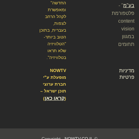
החדשה"
בע"מ
" -
ומאפשרת
פלטפורמת
לקהל הרחב
content
לצפות,
vision
בעברית, בתוכן
במגוון
הטוב ביותר-
"הטלוויזיה
תחומים
שלא תראו
בטלוויזיה".
מדיניות
NOWTV
פרטיות
מופעלת ע"י
חברת ערוצי
תוכן ישראל –
קראו כאן
)
(
NOWTV.CO.IL
© Copyright -