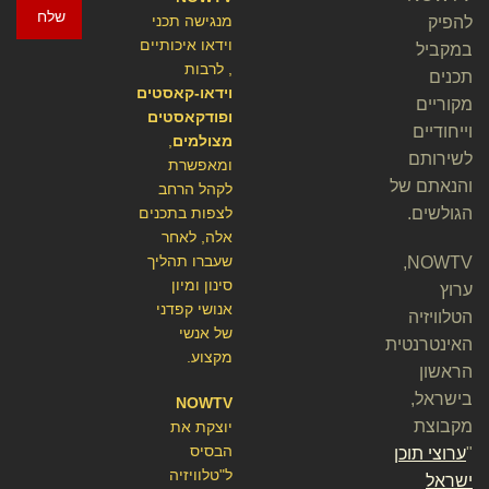
שלח
מנגישה תכני
להפיק
וידאו איכותיים
במקביל
, לרבות
תכנים
וידאו-קאסטים
מקוריים
ופודקאסטים
וייחודיים
מצולמים
,
לשירותם
ומאפשרת
והנאתם של
לקהל הרחב
הגולשים.
לצפות בתכנים
אלה, לאחר
שעברו תהליך
NOWTV,
סינון ומיון
ערוץ
אנושי קפדני
הטלוויזיה
של אנשי
האינטרנטית
מקצוע.
הראשון
בישראל,
NOWTV
מקבוצת
יוצקת את
הבסיס
"
ערוצי תוכן
ל"טלוויזיה
ישראל