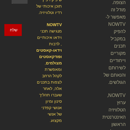
הצופה.
תוכן איכותי של
מודל זה
רדיו וטלוויזיה.
מאפשר ל-
NOWTV
NOWTV
שלח
מנגישה תכני
להפיק
וידאו איכותיים
במקביל
, לרבות
תכנים
וידאו-קאסטים
מקוריים
ופודקאסטים
וייחודיים
מצולמים
,
לשירותם
ומאפשרת
והנאתם של
לקהל הרחב
הגולשים.
לצפות בתכנים
אלה, לאחר
שעברו תהליך
NOWTV,
סינון ומיון
ערוץ
אנושי קפדני
הטלוויזיה
של אנשי
האינטרנטית
מקצוע.
הראשון