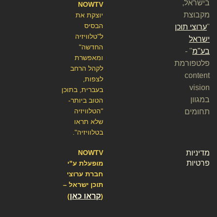
בישראל,
NOWTV
מקבוצת
יוצקת את
הבסיס
"
ערוצי תוכן
ל"טלוויזיה
ישראל
החדשה"
בע"מ
" -
ומאפשרת
פלטפורמת
לקהל הרחב
content
לצפות,
vision
בעברית, בתוכן
במגוון
הטוב ביותר-
"הטלוויזיה
תחומים
שלא תראו
בטלוויזיה".
מדיניות
NOWTV
פרטיות
מופעלת ע"י
חברת ערוצי
תוכן ישראל –
קראו כאן
)
(