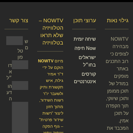
גילוי נאות
ערוצי תוכן
NOWTV –
צור קשר
הטלוויזיה
שלא תראו
NOWTV
שיחה יומית
ש
בטלוויזיה
מבהירה
ם
Now חיפה
טל
לצופים כי
פון
ישראלים
מיזם
NOWTV
רוב התכנים
בחו״ל
דו
הוקם על ידי
באתר
א
קורסים
ד"ר אמיר
מופקים
״ל
גילת, איש
אינטרנטיים
במודל של
הו
תקשורת ותיק
תוכן ממומן
דע
ולשעבר יו"ר
ותוכן שיווקי,
ה
רשות השידור,
תוך הקפדה
מתוך חזון
על תוכן
ליצור "רשות
שידור פרטית"
אמין,
– גוף הפקה
המכבד את
שיפיק ויפיץ