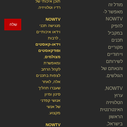
תוכן איכותי של
מודל זה
רדיו וטלוויזיה.
מאפשר ל-
NOWTV
NOWTV
שלח
מנגישה תכני
להפיק
וידאו איכותיים
במקביל
, לרבות
תכנים
וידאו-קאסטים
מקוריים
ופודקאסטים
וייחודיים
מצולמים
,
לשירותם
ומאפשרת
והנאתם של
לקהל הרחב
הגולשים.
לצפות בתכנים
אלה, לאחר
שעברו תהליך
NOWTV,
סינון ומיון
ערוץ
אנושי קפדני
הטלוויזיה
של אנשי
האינטרנטית
מקצוע.
הראשון
בישראל,
NOWTV