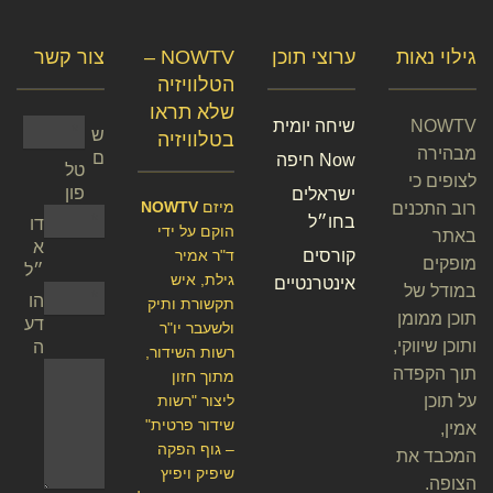
גילוי נאות
ערוצי תוכן
NOWTV –
צור קשר
הטלוויזיה
שלא תראו
NOWTV
שיחה יומית
ש
בטלוויזיה
מבהירה
ם
Now חיפה
טל
לצופים כי
פון
ישראלים
מיזם
NOWTV
רוב התכנים
בחו״ל
דו
הוקם על ידי
באתר
א
קורסים
ד"ר אמיר
מופקים
״ל
גילת, איש
אינטרנטיים
במודל של
הו
תקשורת ותיק
תוכן ממומן
דע
ולשעבר יו"ר
ותוכן שיווקי,
ה
רשות השידור,
תוך הקפדה
מתוך חזון
על תוכן
ליצור "רשות
שידור פרטית"
אמין,
– גוף הפקה
המכבד את
שיפיק ויפיץ
הצופה.