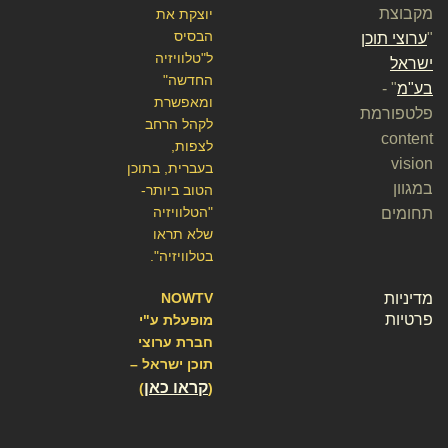
מקבוצת
יוצקת את
הבסיס
"
ערוצי תוכן
ל"טלוויזיה
ישראל
החדשה"
בע"מ
" -
ומאפשרת
פלטפורמת
לקהל הרחב
content
לצפות,
vision
בעברית, בתוכן
במגוון
הטוב ביותר-
"הטלוויזיה
תחומים
שלא תראו
בטלוויזיה".
מדיניות
NOWTV
פרטיות
מופעלת ע"י
חברת ערוצי
תוכן ישראל –
קראו כאן
)
(