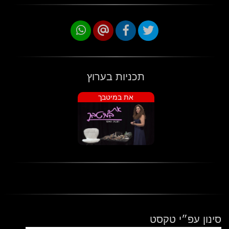
תכניות בערוץ
את במיטבך
סינון עפ״י טקסט