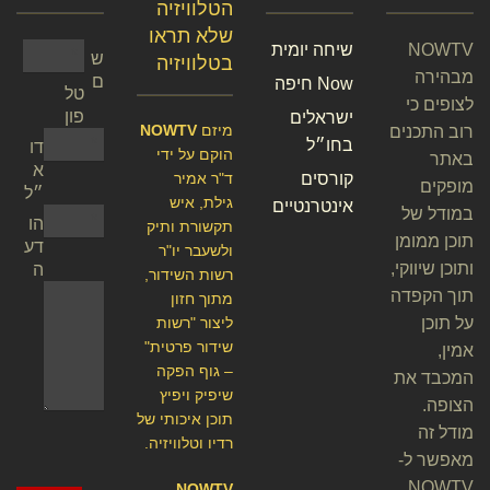
הטלוויזיה
שלא תראו
NOWTV
שיחה יומית
ש
בטלוויזיה
מבהירה
ם
Now חיפה
טל
לצופים כי
פון
ישראלים
מיזם
NOWTV
רוב התכנים
בחו״ל
דו
הוקם על ידי
באתר
א
קורסים
ד"ר אמיר
מופקים
״ל
גילת, איש
אינטרנטיים
במודל של
הו
תקשורת ותיק
תוכן ממומן
דע
ולשעבר יו"ר
ותוכן שיווקי,
ה
רשות השידור,
תוך הקפדה
מתוך חזון
על תוכן
ליצור "רשות
שידור פרטית"
אמין,
– גוף הפקה
המכבד את
שיפיק ויפיץ
הצופה.
תוכן איכותי של
מודל זה
רדיו וטלוויזיה.
מאפשר ל-
NOWTV
NOWTV