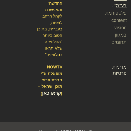
החדשה"
בע"מ
" -
ומאפשרת
פלטפורמת
לקהל הרחב
content
לצפות,
vision
בעברית, בתוכן
במגוון
הטוב ביותר-
"הטלוויזיה
תחומים
שלא תראו
בטלוויזיה".
מדיניות
NOWTV
פרטיות
מופעלת ע"י
חברת ערוצי
תוכן ישראל –
קראו כאן
)
(