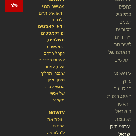
שלח
מנגישה תכני
להפיק
וידאו איכותיים
במקביל
, לרבות
תכנים
וידאו-קאסטים
מקוריים
ופודקאסטים
וייחודיים
מצולמים
,
לשירותם
ומאפשרת
והנאתם של
לקהל הרחב
הגולשים.
לצפות בתכנים
אלה, לאחר
שעברו תהליך
NOWTV,
סינון ומיון
ערוץ
אנושי קפדני
הטלוויזיה
של אנשי
האינטרנטית
מקצוע.
הראשון
בישראל,
NOWTV
מקבוצת
יוצקת את
הבסיס
"
ערוצי תוכן
ל"טלוויזיה
ישראל