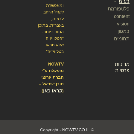
בע"מ
" -
ומאפשרת
פלטפורמת
לקהל הרחב
content
לצפות,
vision
בעברית, בתוכן
במגוון
הטוב ביותר-
"הטלוויזיה
תחומים
שלא תראו
בטלוויזיה".
מדיניות
NOWTV
פרטיות
מופעלת ע"י
חברת ערוצי
תוכן ישראל –
קראו כאן
)
(
NOWTV.CO.IL
© Copyright -