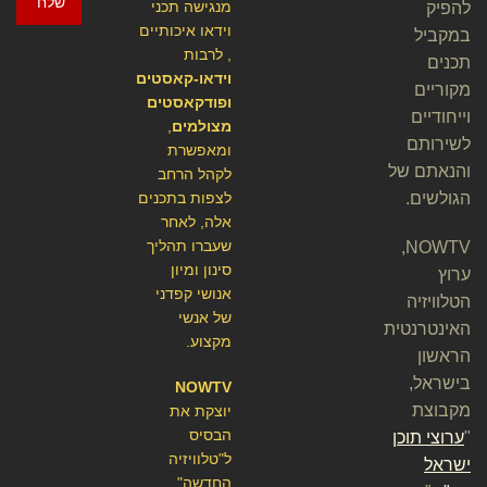
שלח
מנגישה תכני
להפיק
וידאו איכותיים
במקביל
, לרבות
תכנים
וידאו-קאסטים
מקוריים
ופודקאסטים
וייחודיים
מצולמים
,
לשירותם
ומאפשרת
והנאתם של
לקהל הרחב
הגולשים.
לצפות בתכנים
אלה, לאחר
שעברו תהליך
NOWTV,
סינון ומיון
ערוץ
אנושי קפדני
הטלוויזיה
של אנשי
האינטרנטית
מקצוע.
הראשון
בישראל,
NOWTV
מקבוצת
יוצקת את
הבסיס
"
ערוצי תוכן
ל"טלוויזיה
ישראל
החדשה"