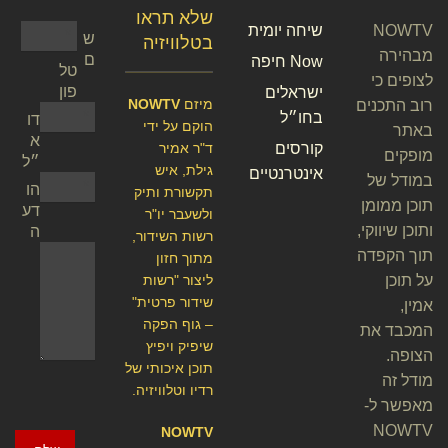
שלא תראו
NOWTV
שיחה יומית
ש
בטלוויזיה
מבהירה
ם
Now חיפה
טל
לצופים כי
פון
ישראלים
מיזם
NOWTV
רוב התכנים
בחו״ל
דו
הוקם על ידי
באתר
א
קורסים
ד"ר אמיר
מופקים
״ל
גילת, איש
אינטרנטיים
במודל של
הו
תקשורת ותיק
תוכן ממומן
דע
ולשעבר יו"ר
ותוכן שיווקי,
ה
רשות השידור,
תוך הקפדה
מתוך חזון
על תוכן
ליצור "רשות
שידור פרטית"
אמין,
– גוף הפקה
המכבד את
שיפיק ויפיץ
הצופה.
תוכן איכותי של
מודל זה
רדיו וטלוויזיה.
מאפשר ל-
NOWTV
NOWTV