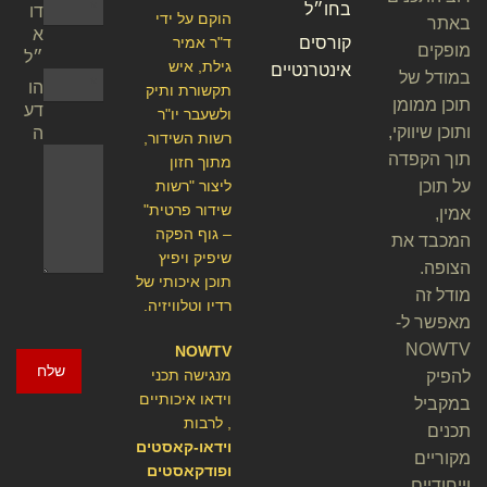
בחו״ל
דו
הוקם על ידי
באתר
א
קורסים
ד"ר אמיר
מופקים
״ל
גילת, איש
אינטרנטיים
במודל של
הו
תקשורת ותיק
תוכן ממומן
דע
ולשעבר יו"ר
ותוכן שיווקי,
ה
רשות השידור,
תוך הקפדה
מתוך חזון
על תוכן
ליצור "רשות
שידור פרטית"
אמין,
– גוף הפקה
המכבד את
שיפיק ויפיץ
הצופה.
תוכן איכותי של
מודל זה
רדיו וטלוויזיה.
מאפשר ל-
NOWTV
NOWTV
שלח
מנגישה תכני
להפיק
וידאו איכותיים
במקביל
, לרבות
תכנים
וידאו-קאסטים
מקוריים
ופודקאסטים
וייחודיים