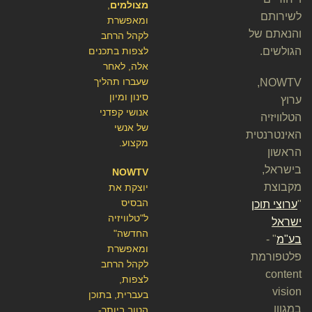
מצולמים
,
לשירותם
ומאפשרת
והנאתם של
לקהל הרחב
הגולשים.
לצפות בתכנים
אלה, לאחר
שעברו תהליך
NOWTV,
סינון ומיון
ערוץ
אנושי קפדני
הטלוויזיה
של אנשי
האינטרנטית
מקצוע.
הראשון
בישראל,
NOWTV
מקבוצת
יוצקת את
הבסיס
"
ערוצי תוכן
ל"טלוויזיה
ישראל
החדשה"
בע"מ
" -
ומאפשרת
פלטפורמת
לקהל הרחב
content
לצפות,
vision
בעברית, בתוכן
במגוון
הטוב ביותר-