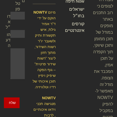
ם
Now חיפה
טל
לצופים כי
פון
ישראלים
מיזם
NOWTV
רוב התכנים
בחו״ל
דו
הוקם על ידי
באתר
א
קורסים
ד"ר אמיר
מופקים
״ל
גילת, איש
אינטרנטיים
במודל של
הו
תקשורת ותיק
תוכן ממומן
דע
ולשעבר יו"ר
ותוכן שיווקי,
ה
רשות השידור,
תוך הקפדה
מתוך חזון
על תוכן
ליצור "רשות
שידור פרטית"
אמין,
– גוף הפקה
המכבד את
שיפיק ויפיץ
הצופה.
תוכן איכותי של
מודל זה
רדיו וטלוויזיה.
מאפשר ל-
NOWTV
NOWTV
שלח
מנגישה תכני
להפיק
וידאו איכותיים
במקביל
, לרבות