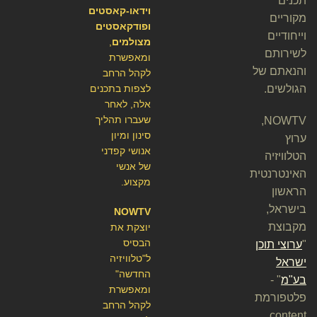
תכנים
וידאו-קאסטים
מקוריים
ופודקאסטים
וייחודיים
מצולמים
,
לשירותם
ומאפשרת
והנאתם של
לקהל הרחב
הגולשים.
לצפות בתכנים
אלה, לאחר
שעברו תהליך
NOWTV,
סינון ומיון
ערוץ
אנושי קפדני
הטלוויזיה
של אנשי
האינטרנטית
מקצוע.
הראשון
בישראל,
NOWTV
מקבוצת
יוצקת את
הבסיס
"
ערוצי תוכן
ל"טלוויזיה
ישראל
החדשה"
בע"מ
" -
ומאפשרת
פלטפורמת
לקהל הרחב
content