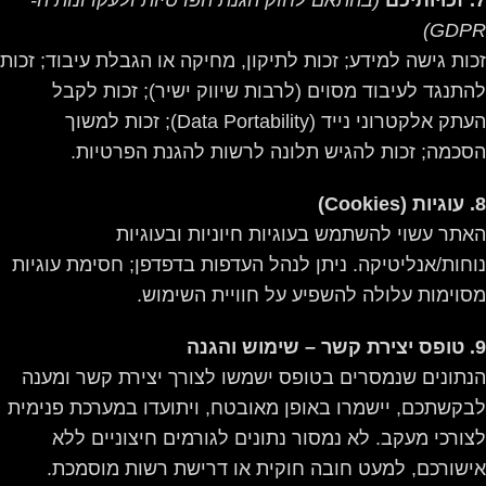
7. זכויותיכם
(בהתאם לחוק הגנת הפרטיות ולעקרונות ה-
GDPR)
זכות גישה למידע; זכות לתיקון, מחיקה או הגבלת עיבוד; זכות
להתנגד לעיבוד מסוים (לרבות שיווק ישיר); זכות לקבל
העתק אלקטרוני נייד (Data Portability); זכות למשוך
הסכמה; זכות להגיש תלונה לרשות להגנת הפרטיות.
8. עוגיות (Cookies)
האתר עשוי להשתמש בעוגיות חיוניות ובעוגיות
נוחות/אנליטיקה. ניתן לנהל העדפות בדפדפן; חסימת עוגיות
מסוימות עלולה להשפיע על חוויית השימוש.
9. טופס יצירת קשר – שימוש והגנה
הנתונים שנמסרים בטופס ישמשו לצורך יצירת קשר ומענה
לבקשתכם, יישמרו באופן מאובטח, ויתועדו במערכת פנימית
לצורכי מעקב. לא נמסור נתונים לגורמים חיצוניים ללא
אישורכם, למעט חובה חוקית או דרישת רשות מוסמכת.