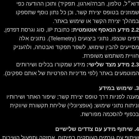
דוא״ל, טלפון, חברה/ארגון, תפקיד) ותוכן ההודעה כפי
שמוזנים בטופס יצירת קשר, וכן כל נתון נוסף שתספקו
במהלך יצירת הקשר או שימוש באתר.
2.2 מידע הנאסף אוטומטית:
כתובת IP, סוג וגרסת דפדפן,
דפים שנצפו, נתוני ביצועים (Telemetry). נתונים אלה
מסייעים להבין שימוש, לשפר תפקוד ואבטחה, ולהעניק
חוויית משתמש משופרת.
2.3 מידע מצד שלישי:
מידע שמקורו בכלים ושירותים
המוטמעים באתר (לפי מדיניות הפרטיות של אותם ספקים).
3. שימוש במידע
מענה לפניות דרך טופס יצירת קשר; שיפור האתר ושירותיו
וניתוח נתוני שימוש; (אופציונלי) שליחת תקשורת שיווקית
בכפוף להסכמה מפורשת.
4. שיתוף מידע עם צדדים שלישיים
שיתוף עם גורמים העוסקים בפיתוח, אחזקה ותפעול השירות