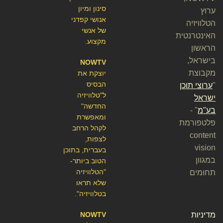
סינון ומיון
ערוץ
אנושי קפדני
הטלוויזיה
של אנשי
האינטרנטית
מקצוע.
הראשון
בישראל,
NOWTV
מקבוצת
יוצקת את
הבסיס
"
ערוצי תוכן
ל"טלוויזיה
ישראל
החדשה"
בע"מ
" -
ומאפשרת
פלטפורמת
לקהל הרחב
content
לצפות,
vision
בעברית, בתוכן
במגוון
הטוב ביותר-
"הטלוויזיה
תחומים
שלא תראו
בטלוויזיה".
מדיניות
NOWTV