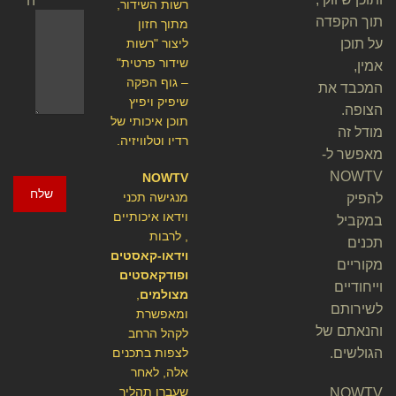
ה
רשות השידור,
תוך הקפדה
מתוך חזון
על תוכן
ליצור "רשות
שידור פרטית"
אמין,
– גוף הפקה
המכבד את
שיפיק ויפיץ
הצופה.
תוכן איכותי של
מודל זה
רדיו וטלוויזיה.
מאפשר ל-
NOWTV
NOWTV
שלח
מנגישה תכני
להפיק
וידאו איכותיים
במקביל
, לרבות
תכנים
וידאו-קאסטים
מקוריים
ופודקאסטים
וייחודיים
מצולמים
,
לשירותם
ומאפשרת
והנאתם של
לקהל הרחב
הגולשים.
לצפות בתכנים
אלה, לאחר
שעברו תהליך
NOWTV,