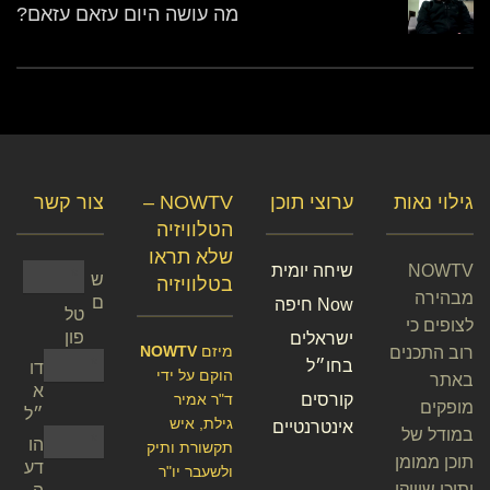
מה עושה היום עזאם עזאם?
גילוי נאות
ערוצי תוכן
NOWTV –
צור קשר
הטלוויזיה
שלא תראו
NOWTV
שיחה יומית
ש
בטלוויזיה
מבהירה
ם
Now חיפה
טל
לצופים כי
פון
ישראלים
מיזם
NOWTV
רוב התכנים
בחו״ל
דו
הוקם על ידי
באתר
א
קורסים
ד"ר אמיר
מופקים
״ל
גילת, איש
אינטרנטיים
במודל של
הו
תקשורת ותיק
תוכן ממומן
דע
ולשעבר יו"ר
ותוכן שיווקי,