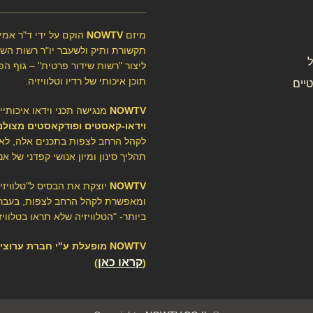
מיזם
NOWTV
הוקם על ידי ד"ר אמיר
תקשורת ותיק ולשעבר יו"ר רשות השיד
ליצור "רשות שידור פרטית" – גוף הפ
תוכן איכותי של רדיו וטלוויזיה.
יים
NOWTV
מנגישה תכני וידאו איכותיי
וידאו-קאסטים ופודקאסטים מצולמ
לקהל הרחב לצפות בתכנים אלה, לא
תהליך סינון ומיון אנושי קפדני של אנ
NOWTV
יוצקת את הבסיס ל"טלוויז
ומאפשרת לקהל הרחב לצפות, בעברי
ביותר- "הטלוויזיה שלא תראו בטלוויזי
NOWTV מופעלת ע"י חברת ערוצ
קראו כאן
)
(