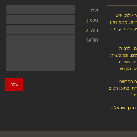
שם
 גילת, איש
טלפון
ור, מתוך חזון
קה שיפיק ויפיץ
דוא״ל
הודעה
ם , לרבות
ים
, ומאפשרת
חר שעברו
שי מקצוע.
יה החדשה"
שלח
ת, בתוכן הטוב
ה".
י תוכן ישראל –