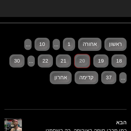
ראשון
אחורה
1
10
...
...
30
22
21
20
19
18
...
37
קדימה
אחרון
...
הבא
כמו מכבי חיפה באירופה, רק בשחמט