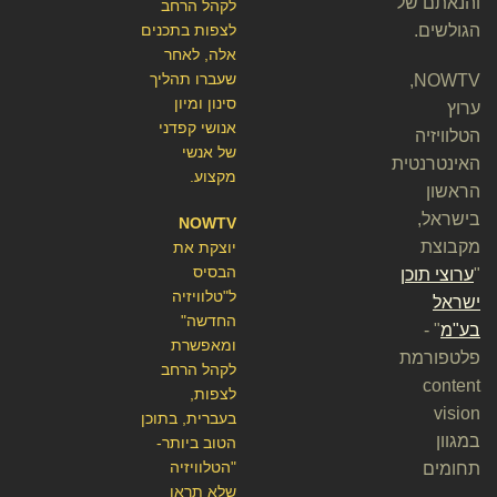
והנאתם של
לקהל הרחב
הגולשים.
לצפות בתכנים
אלה, לאחר
שעברו תהליך
NOWTV,
סינון ומיון
ערוץ
אנושי קפדני
הטלוויזיה
של אנשי
האינטרנטית
מקצוע.
הראשון
בישראל,
NOWTV
מקבוצת
יוצקת את
הבסיס
"
ערוצי תוכן
ל"טלוויזיה
ישראל
החדשה"
בע"מ
" -
ומאפשרת
פלטפורמת
לקהל הרחב
content
לצפות,
vision
בעברית, בתוכן
במגוון
הטוב ביותר-
"הטלוויזיה
תחומים
שלא תראו