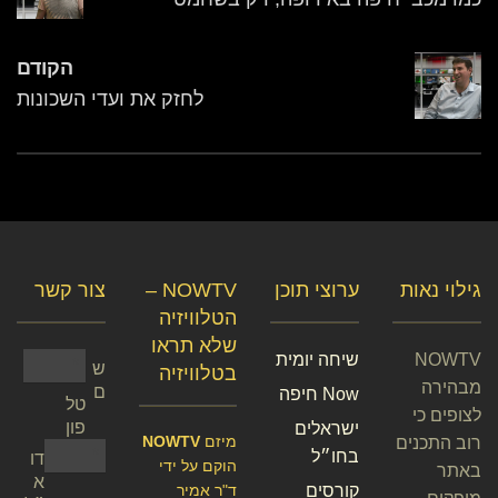
הקודם
לחזק את ועדי השכונות
גילוי נאות
ערוצי תוכן
NOWTV –
צור קשר
הטלוויזיה
שלא תראו
NOWTV
שיחה יומית
ש
בטלוויזיה
מבהירה
ם
Now חיפה
טל
לצופים כי
פון
ישראלים
מיזם
NOWTV
רוב התכנים
בחו״ל
דו
הוקם על ידי
באתר
א
קורסים
ד"ר אמיר