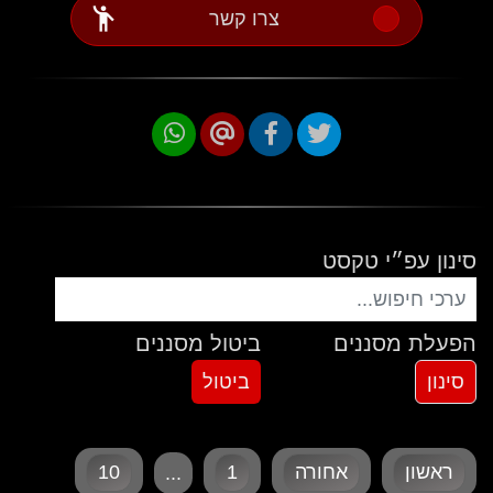
emoji_people
צרו קשר
סינון עפ״י טקסט
הפעלת מסננים
ביטול מסננים
ראשון
אחורה
1
10
...