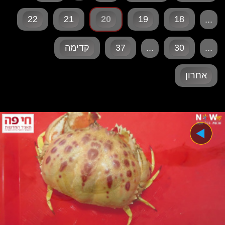
22
21
20
19
18
...
30
37
קדימה
...
...
אחרון