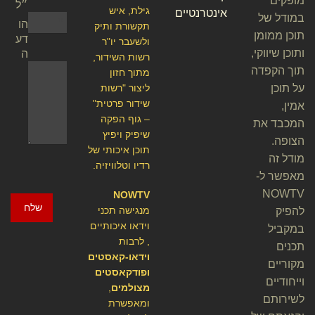
מופקים
״ל
גילת, איש
אינטרנטיים
במודל של
הו
תקשורת ותיק
תוכן ממומן
דע
ולשעבר יו"ר
ותוכן שיווקי,
ה
רשות השידור,
תוך הקפדה
מתוך חזון
על תוכן
ליצור "רשות
שידור פרטית"
אמין,
– גוף הפקה
המכבד את
שיפיק ויפיץ
הצופה.
תוכן איכותי של
מודל זה
רדיו וטלוויזיה.
מאפשר ל-
NOWTV
NOWTV
שלח
מנגישה תכני
להפיק
וידאו איכותיים
במקביל
, לרבות
תכנים
וידאו-קאסטים
מקוריים
ופודקאסטים
וייחודיים
מצולמים
,
לשירותם
ומאפשרת