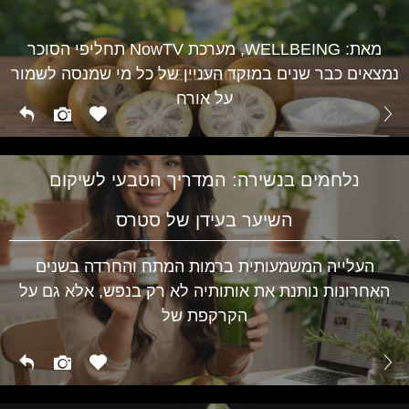
מגלי חום בגיל המעבר ועד לתסמיני PMS אצל נערות –
השינויים ההורמונליים משפיעים על מצב הרוח, השינה
WELLBEING
מאת: WELLBEING, מערכת NowTV תחליפי הסוכר
נמצאים כבר שנים במוקד העניין של כל מי שמנסה לשמור
WELLBEING
על אורח
נלחמים בנשירה: המדריך הטבעי לשיקום
השיער בעידן של סטרס
העלייה המשמעותית ברמות המתח והחרדה בשנים
האחרונות נותנת את אותותיה לא רק בנפש, אלא גם על
הקרקפת של