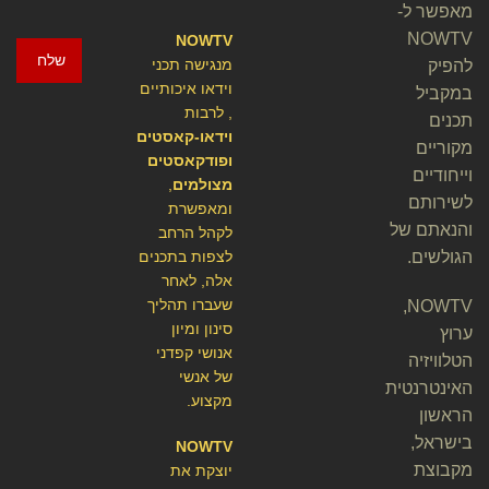
מאפשר ל-
NOWTV
NOWTV
שלח
מנגישה תכני
להפיק
וידאו איכותיים
במקביל
, לרבות
תכנים
וידאו-קאסטים
מקוריים
ופודקאסטים
וייחודיים
מצולמים
,
לשירותם
ומאפשרת
והנאתם של
לקהל הרחב
הגולשים.
לצפות בתכנים
אלה, לאחר
שעברו תהליך
NOWTV,
סינון ומיון
ערוץ
אנושי קפדני
הטלוויזיה
של אנשי
האינטרנטית
מקצוע.
הראשון
בישראל,
NOWTV
מקבוצת
יוצקת את