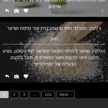
בריאות
פרקים,
ג'לטין: הטרנד החדש שמבטיח עור מתוח ושיער
חזק
הג'לטין, שהפך ל"מילת הקסם" החדשה לצד הקולגן, מציע
חלבון חיוני למיצוק האור והמפרקים. מיכל בלהנס,
הבעלים של "ספירולייף",
2
3
…
101
Next
1