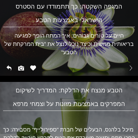
המגפה השקטה: כך תתמודדו עם הסטרס
הישראלי באמצעות הטבע
חיים על טורים גבוהים: איך המתח הופך לפגיעה
בריאותית ממשית וכיצד נוכל לנצל את "בית המרקחת של
הטבע"
הטבע מנצח את הדלקת: המדריך לשיקום
המפרקים באמצעות מזונות על וצמחי מרפא
מיכל בלהנס, הבעלים של חברת "ספירולייף" מסבירה: כך
הפכו מתח ותזונה מעובדת את הגוף לקרקע פורייה לדלקת