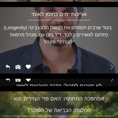
אריכות ימים כחוסן לאומי
בעוד שרבים תופסים את רפואת הלונג'ביטי (Longevity)
כתחום לעשירים בלבד, ד"ר ניצן ענו, מנהל מרפאת
"לונג'רני" ומנהל
לא חייבים לסבול: הדרך הטבעית לאיזון
הורמונלי בכל גיל
המהפכה המתוקה: האם פרי הנזירים הוא
החלופה הבריאה של הסוכר?