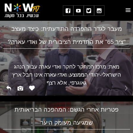
מעבר לגדר ההפרדה התודעתית: כיצד מעצב
"ציר 65" את התדמית הציבורית של ואדי עארה?
מאת: מרכז המחקר לחקר ואדי עארה עבור הנהג
הישראלי-יהודי הממוצע, ואדי עארה אינו חבל ארץ
מרכז ואדי עארה
גאוגרפי, אלא רצף
פטריות אחרי הגשם: המהפכה הבריאותית
שמגיעה מעומק היער