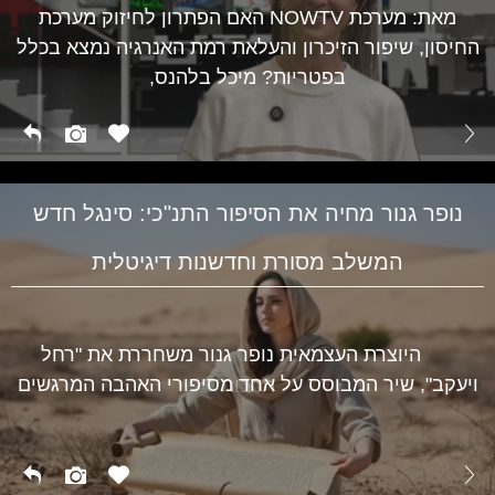
מאת: מערכת NOWTV האם הפתרון לחיזוק מערכת
החיסון, שיפור הזיכרון והעלאת רמת האנרגיה נמצא בכלל
בפטריות? מיכל בלהנס,
נופר גנור מחיה את הסיפור התנ"כי: סינגל חדש
המשלב מסורת וחדשנות דיגיטלית
היוצרת העצמאית נופר גנור משחררת את "רחל
ויעקב", שיר המבוסס על אחד מסיפורי האהבה המרגשים
תרבות