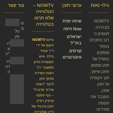
גילוי נאות
ערוצי תוכן
NOWTV –
צור קשר
הטלוויזיה
שלא תראו
NOWTV
שיחה יומית
ש
בטלוויזיה
מבהירה
ם
Now חיפה
טל
לצופים כי
פון
ישראלים
מיזם
NOWTV
רוב התכנים
בחו״ל
דו
הוקם על ידי
באתר
א
קורסים
ד"ר אמיר
מופקים
״ל
גילת, איש
אינטרנטיים
במודל של
הו
תקשורת ותיק
תוכן ממומן
דע
ולשעבר יו"ר
ותוכן שיווקי,
ה
רשות השידור,
תוך הקפדה
מתוך חזון
על תוכן
ליצור "רשות
שידור פרטית"
אמין,
– גוף הפקה
המכבד את
שיפיק ויפיץ
הצופה.
תוכן איכותי של
מודל זה
רדיו וטלוויזיה.