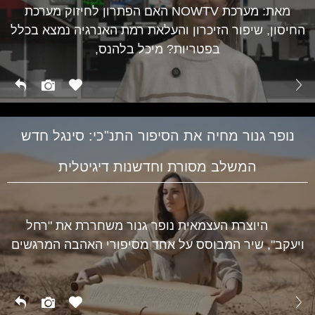
מאת: מערכת NOWTV האם הפתרון לחיזוק מערכת
החיסון, שיפור הזיכרון והעלאת רמת האנרגיה נמצא בכלל
בפטריות? מיכל בלהנס,
נופר גנור מחיה את הסיפור התנ"כי: סינגל חדש
המשלב מסורת וחדשנות דיגיטלית
היוצרת העצמאית נופר גנור משחררת את "רחל
ויעקב", שיר המבוסס על אחד מסיפורי האהבה המרגשים
תרבות