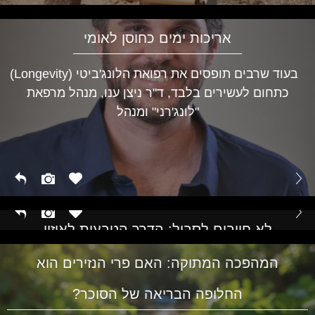
אריכות ימים כחוסן לאומי
בעוד שרבים תופסים את רפואת הלונג'ביטי (Longevity)
כתחום לעשירים בלבד, ד"ר ניצן ענו, מנהל מרפאת
"לונג'רני" ומנהל
לא חייבים לסבול: הדרך הטבעית לאיזון
הורמונלי בכל גיל
המהפכה המתוקה: האם פרי הנזירים הוא
החלופה הבריאה של הסוכר?