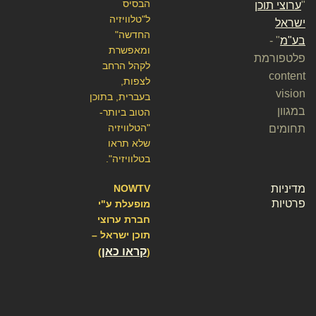
הבסיס
"
ערוצי תוכן
ל"טלוויזיה
ישראל
החדשה"
בע"מ
" -
ומאפשרת
פלטפורמת
לקהל הרחב
content
לצפות,
vision
בעברית, בתוכן
במגוון
הטוב ביותר-
"הטלוויזיה
תחומים
שלא תראו
בטלוויזיה".
מדיניות
NOWTV
פרטיות
מופעלת ע"י
חברת ערוצי
תוכן ישראל –
קראו כאן
)
(