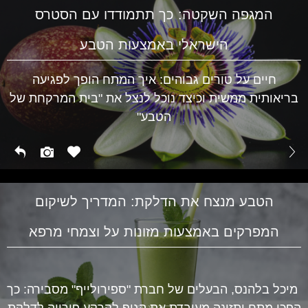
המגפה השקטה: כך תתמודדו עם הסטרס
הישראלי באמצעות הטבע
חיים על טורים גבוהים: איך המתח הופך לפגיעה
בריאותית ממשית וכיצד נוכל לנצל את "בית המרקחת של
הטבע"
הטבע מנצח את הדלקת: המדריך לשיקום
המפרקים באמצעות מזונות על וצמחי מרפא
מיכל בלהנס, הבעלים של חברת "ספירולייף" מסבירה: כך
הפכו מתח ותזונה מעובדת את הגוף לקרקע פורייה לדלקת