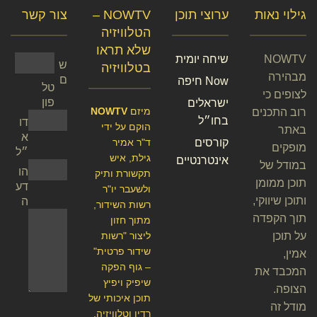
גילוי נאות
ערוצי תוכן
NOWTV –
צור קשר
הטלוויזיה
שלא תראו
NOWTV
שיחה יומית
ש
בטלוויזיה
מבהירה
ם
Now חיפה
טל
לצופים כי
פון
ישראלים
מיזם
NOWTV
רוב התכנים
בחו״ל
דו
הוקם על ידי
באתר
א
קורסים
ד"ר אמיר
מופקים
״ל
גילת, איש
אינטרנטיים
במודל של
הו
תקשורת ותיק
תוכן ממומן
דע
ולשעבר יו"ר
ותוכן שיווקי,
ה
רשות השידור,
תוך הקפדה
מתוך חזון
על תוכן
ליצור "רשות
שידור פרטית"
אמין,
– גוף הפקה
המכבד את
שיפיק ויפיץ
הצופה.
תוכן איכותי של
מודל זה
רדיו וטלוויזיה.