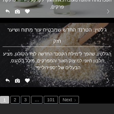
בריאות
פרקים,
ג'לטין: הטרנד החדש שמבטיח עור מתוח ושיער
חזק
הג'לטין, שהפך ל"מילת הקסם" החדשה לצד הקולגן, מציע
חלבון חיוני למיצוק האור והמפרקים. מיכל בלהנס,
הבעלים של "ספירולייף",
2
3
…
101
Next
1