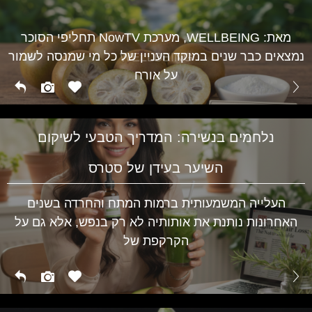
מגלי חום בגיל המעבר ועד לתסמיני PMS אצל נערות –
השינויים ההורמונליים משפיעים על מצב הרוח, השינה
WELLBEING
מאת: WELLBEING, מערכת NowTV תחליפי הסוכר
נמצאים כבר שנים במוקד העניין של כל מי שמנסה לשמור
WELLBEING
על אורח
נלחמים בנשירה: המדריך הטבעי לשיקום
השיער בעידן של סטרס
העלייה המשמעותית ברמות המתח והחרדה בשנים
האחרונות נותנת את אותותיה לא רק בנפש, אלא גם על
הקרקפת של