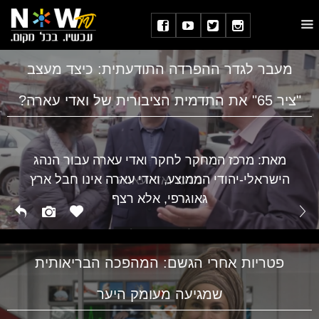
מעבר לגדר ההפרדה התודעתית: כיצד מעצב
"ציר 65" את התדמית הציבורית של ואדי עארה?
מאת: מרכז המחקר לחקר ואדי עארה עבור הנהג
הישראלי-יהודי הממוצע, ואדי עארה אינו חבל ארץ
מרכז ואדי עארה
גאוגרפי, אלא רצף
פטריות אחרי הגשם: המהפכה הבריאותית
שמגיעה מעומק היער