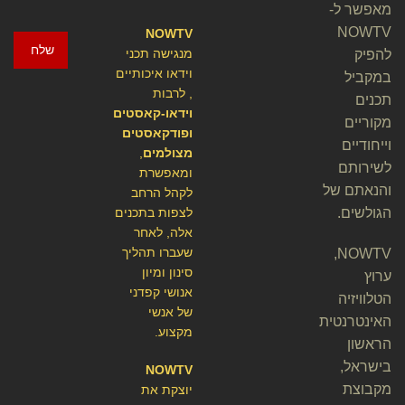
מאפשר ל-
NOWTV
NOWTV
שלח
מנגישה תכני
להפיק
וידאו איכותיים
במקביל
, לרבות
תכנים
וידאו-קאסטים
מקוריים
ופודקאסטים
וייחודיים
מצולמים
,
לשירותם
ומאפשרת
והנאתם של
לקהל הרחב
הגולשים.
לצפות בתכנים
אלה, לאחר
שעברו תהליך
NOWTV,
סינון ומיון
ערוץ
אנושי קפדני
הטלוויזיה
של אנשי
האינטרנטית
מקצוע.
הראשון
בישראל,
NOWTV
מקבוצת
יוצקת את