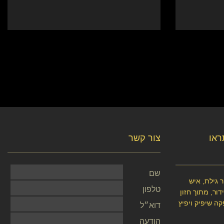
תראו
צור קשר
שם
 גילת, איש
טלפון
ור, מתוך חזון
קה שיפיק ויפיץ
דוא״ל
הודעה