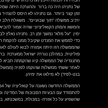
של נתניהו היה כה ברור וההערכה היתה ש
זמן קצר ביותר. גם נתניהו לא היסס להצהיר 
ירכיב ממשלה "תוך שבועיים". משאלת הלב 
והמשא והמתן הקואליציוני שהיה אמור להב
ימין "על מלא" נמשך זמן רב. נתניהו נאלץ ל
כדי לממש את המנדט שקיבל ממנו להקמת המ
שהממשלה הזו היתה אמורה לבוא לעולם לאח
פוליטית, במהלכן נגררה ישראל ממערכת בחי
מתנגדיה של הממשלה קיוו שהקמתה תביא לבס
לאחר ששתי ממשלות שהוקמו לפניה (ממשלת 
בנט-לפיד) לא מילאו את ימיהן.
להתמודד עם הבעיות הסבוכות של המדינה וכ
שהשפיע על כל אזרח- במכולת, במשכנתא, בב