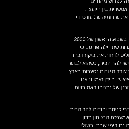
רה לפרוש מהחיים
אפשרית בין היועצת
 שירותיה של עורכי דין
בזירה אחרת, ביקש השר בן-גביר לעלות- כבר בשבוע הראשון של 2023
ות שתחילה פורסם כי
ליט לדחות את ביקורו בהר
ישי להר הבית, כשהוא לבוש
עורר תגובות נסערות בארץ
ג'ו ביידן זעמו וטענו
כנן של נתניהו באמירויות
רי כניסת יהודים להר הבית.
שמערכת הבטחון תדון
 גם בימי שבת. בשולי