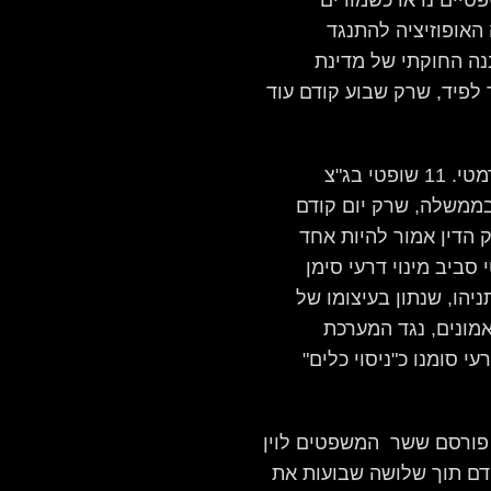
טיים נראו כשמורים
אופוזיציה להתנגד
ה החוקתי של מדינת
ר לפיד, שרק שבוע קודם עוד
יומה החמישי של שנת 2023 לא היה פחות דרמטי. 11 שופטי בג"צ
 בממשלה, שרק יום קודם
 הדין אמור להיות אחד
סביב מינוי דרעי סימן
יהו, שנתון בעיצומו של
מונים, נגד המערכת
י סומנו כ"ניסוי כלים"
פורסם ששר המשפטים לוין
דם תוך שלושה שבועות את