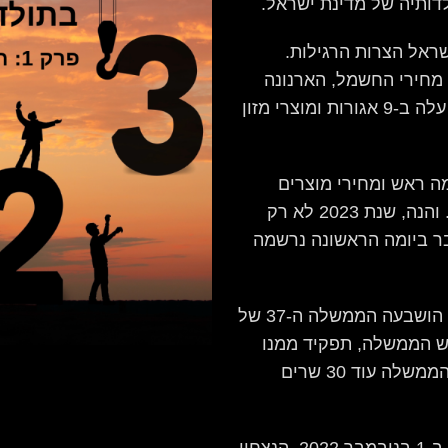
לדותיה של מדינת ישראל.
ראל הצרות הרגילות.
 מחירי החשמל, הארנונה
והמים זינקו בשיעורים חדים. גם מחיר הבנזין עלה ב-9 אגורות ומוצרי מזון
רימה ראש ומחירי מוצרים
רבים עלו – עד כדי הכבדה של ממש על הכיס. והנה, שנת 2023 לא רק
ר ביומה הראשונה נרשמה
ימים ספורים קודם לכן, ב-29 בדצמבר 2022, הושבעה הממשלה ה-37 של
אש הממשלה, תפקיד ממנו
נפרד לפני כשנה וחצי. מלבדו, ייסבו לשולחן הממשלה עוד 30 שרים