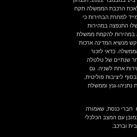
הבחירות לכנסת ה-25 נערכו כחודשיים קודם, ב-1 בנובמבר 2022. הנצחון
מלאכת הרכבת הממשלה תקח
מייד למחרת הבחירות כי
שלו התנפצה במהירות
יא במהירות להקמת ממשלת
בקש מנשיא המדינה ארכות
משלה. כדאי לזכור
ר שנתיים של טלטלה
רות אחת לשניה. גם
וף ליציבות פוליטית,
נתניהו-גנץ וממשלת
הממשלה החדשה נשענה על קואליציה של 64 חברי כנסת, שאמורה
מובן עם המצב הכלכלי
ית וברכב.