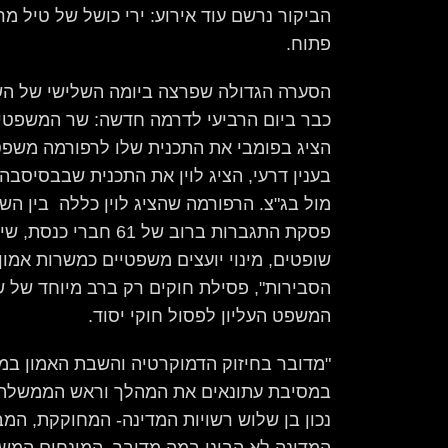
הביקור נרשם עוד אירוע: ירי כושל של טיל 
פתוח.
הסערה הגדולה שפרצה ביומה השלישי של ה
כבר ביום הרביעי לדרמה חדשה: שר המשפטים 
הציג בפומבי את התכנית שלו לרפורמה משפטי
בענין דרעי, הציג לוין את התכנית שבבסיסבה
מול בג"צ. הרפורמה שהציג לוין כללה בין הש
פסקת התגברות ברוב של 61 ח
שופטים, מינוי יועצים משפטיים כמשרות אמון
הסבירות", פסילת חוקים רק ברב מיוחד של ש
המשפט העליון לפסול חוקי יסוד.
"מדובר בחיזוק הדמוקרטיה והשבת האמון במ
במסיבת עתונאים את המהלך וראש הממשלה נת
נכון בן שלוש רשויות המדינה- המחוקקת, המ