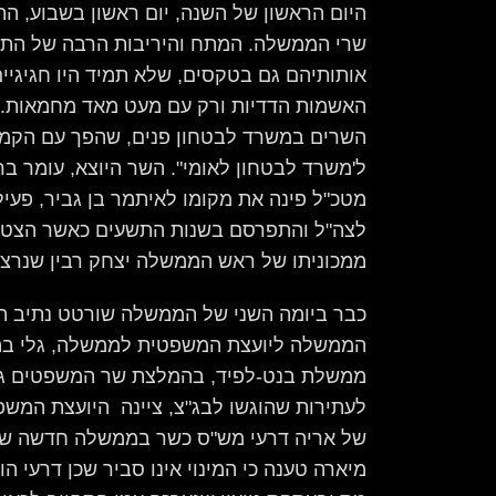
היום הראשון של השנה, יום ראשון בשבוע, ה
שרי הממשלה. המתח והיריבות הרבה של התק
אותותיהם גם בטקסים, שלא תמיד היו חגיגיים
האשמות הדדיות ורק עם מעט מאד מחמאות. ע
השרים במשרד לבטחון פנים, שהפך עם הק
ל'משרד לבטחון לאומי". השר היוצא, עומר ב
מטכ"ל פינה את מקומו לאיתמר בן גביר, פעיל י
לצה"ל והתפרסם בשנות התשעים כאשר הצט
ממכוניתו של ראש הממשלה יצחק רבין שנרצח
כבר ביומה השני של הממשלה שורטט נתיב הת
הממשלה ליועצת המשפטית לממשלה, גלי בהר
ממשלת בנט-לפיד, בהמלצת שר המשפטים גד
לעתירות שהוגשו לבג"צ, ציינה היועצת המשפט
של אריה דרעי מש"ס כשר בממשלה חדשה שז
מיארה טענה כי המינוי אינו סביר שכן דרעי ה