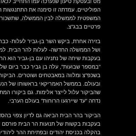
מס ובעסקת טיעון שנערכה עמו התחייב לכאו
הפוליטיים. עמדתה זו סימנה את התתנגשות ה
המשפטית לממשלה לבין הממשלה, שתשכור את
פרטיים בבג"צ.
ושל הממשלה החדשה- לעלות להר הבית. למר
בעקבות שיחה של נתניהו עם בן-גביר הוא הח
"במספר שבועות", עלה בן גביר כבר ביום של
בשכפ"צ ומלווה במאבטחים ושוטרים. הביקור 
ובעולם. בממשל האמריקאי בראשותו של הנשיא 
שהביקור עלול לייצר אלימות. גם ביקורו המתו
נדחה "עד שיירגעו הרוחות" בעולם הערבי.
הביקור בהר הבית הביאה גם לדיון צפוי בהסד
בעקבות בקשות של תנועות הר הבית פורסם 
בהקלה בכניסת יהודים ובפתיחת ההר ליהודים