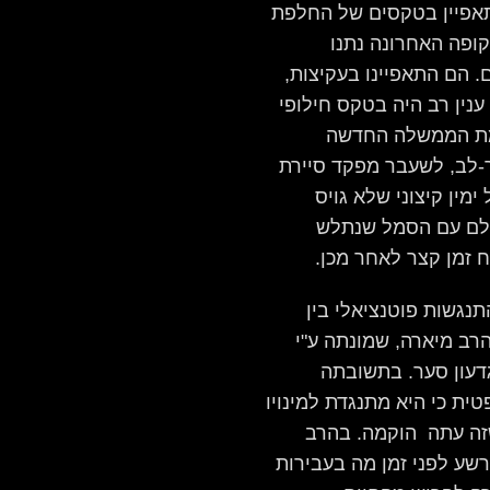
תאפיין בטקסים של החלפת
ופה האחרונה נתנו
. הם התאפיינו בעקיצות,
נין רב היה בטקס חילופי
מת הממשלה החדשה
ר-לב, לשעבר מפקד סיירת
מין קיצוני שלא גויס
לם עם הסמל שנתלש
 זמן קצר לאחר מכן.
נגשות פוטנציאלי בין
ב מיארה, שמונתה ע"י
עון סער. בתשובתה
ית כי היא מתנגדת למינויו
ה עתה הוקמה. בהרב
ורשע לפני זמן מה בעבירות