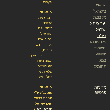
מקצוע.
הראשון
בישראל,
NOWTV
מקבוצת
יוצקת את
הבסיס
"
ערוצי תוכן
ל"טלוויזיה
ישראל
החדשה"
בע"מ
" -
ומאפשרת
פלטפורמת
לקהל הרחב
content
לצפות,
vision
בעברית, בתוכן
במגוון
הטוב ביותר-
"הטלוויזיה
תחומים
שלא תראו
בטלוויזיה".
מדיניות
NOWTV
פרטיות
מופעלת ע"י
חברת ערוצי
תוכן ישראל –
קראו כאן
)
(