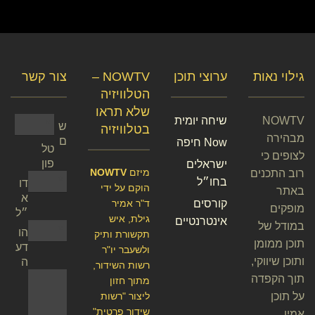
גילוי נאות
ערוצי תוכן
NOWTV –
צור קשר
הטלוויזיה
שלא תראו
NOWTV
שיחה יומית
ש
בטלוויזיה
מבהירה
ם
Now חיפה
טל
לצופים כי
פון
ישראלים
מיזם
NOWTV
רוב התכנים
בחו״ל
דו
הוקם על ידי
באתר
א
קורסים
ד"ר אמיר
מופקים
״ל
גילת, איש
אינטרנטיים
במודל של
הו
תקשורת ותיק
תוכן ממומן
דע
ולשעבר יו"ר
ותוכן שיווקי,
ה
רשות השידור,
תוך הקפדה
מתוך חזון
על תוכן
ליצור "רשות
שידור פרטית"
אמין,