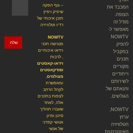
– גוף הפקה
המכבד את
שיפיק ויפיץ
הצופה.
תוכן איכותי של
מודל זה
רדיו וטלוויזיה.
מאפשר ל-
NOWTV
NOWTV
שלח
מנגישה תכני
להפיק
וידאו איכותיים
במקביל
, לרבות
תכנים
וידאו-קאסטים
מקוריים
ופודקאסטים
וייחודיים
מצולמים
,
לשירותם
ומאפשרת
והנאתם של
לקהל הרחב
הגולשים.
לצפות בתכנים
אלה, לאחר
שעברו תהליך
NOWTV,
סינון ומיון
ערוץ
אנושי קפדני
הטלוויזיה
של אנשי
האינטרנטית