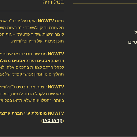
בטלוויזיה
מיזם
NOWTV
הוקם על ידי ד"ר אמיר
תקשורת ותיק ולשעבר יו"ר רשות השיד
ליצור "רשות שידור פרטית" – גוף הפ
תוכן איכותי של רדיו וטלוויזיה.
יים
NOWTV
מנגישה תכני וידאו איכותיי
וידאו-קאסטים ופודקאסטים מצולמ
לקהל הרחב לצפות בתכנים אלה, לא
תהליך סינון ומיון אנושי קפדני של אנ
NOWTV
יוצקת את הבסיס ל"טלוויז
ומאפשרת לקהל הרחב לצפות, בעברי
ביותר- "הטלוויזיה שלא תראו בטלוויזי
NOWTV מופעלת ע"י חברת ערוצ
קראו כאן
)
(