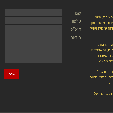
שם
 גילת, איש
טלפון
ור, מתוך חזון
קה שיפיק ויפיץ
דוא״ל
הודעה
ם , לרבות
ים
, ומאפשרת
חר שעברו
שי מקצוע.
יה החדשה"
שלח
ת, בתוכן הטוב
ה".
י תוכן ישראל –