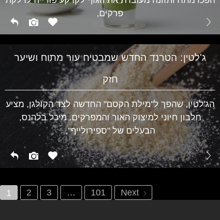
בריאות
פרקים,
ג'לטין: הטרנד החדש שמבטיח עור מתוח ושיער
חזק
הג'לטין, שהפך ל"מילת הקסם" החדשה לצד הקולגן, מציע
חלבון חיוני למיצוק האור והמפרקים. מיכל בלהנס,
הבעלים של "ספירולייף",
2
3
…
101
Next
1