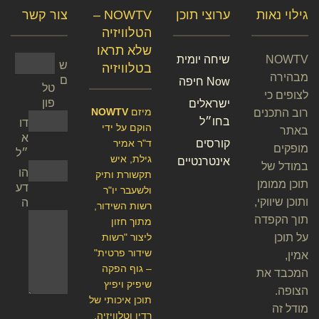
גילוי נאות
ערוצי תוכן
NOWTV –
צור קשר
הטלוויזיה
שלא תראו
NOWTV
שיחה יומית
ש
בטלוויזיה
מבהירה
ם
Now חיפה
טל
לצופים כי
פון
ישראלים
מיזם
NOWTV
רוב התכנים
בחו״ל
דו
הוקם על ידי
באתר
א
קורסים
ד"ר אמיר
מופקים
״ל
גילת, איש
אינטרנטיים
במודל של
הו
תקשורת ותיק
תוכן ממומן
דע
ולשעבר יו"ר
ותוכן שיווקי,
ה
רשות השידור,
תוך הקפדה
מתוך חזון
על תוכן
ליצור "רשות
שידור פרטית"
אמין,
– גוף הפקה
המכבד את
שיפיק ויפיץ
הצופה.
תוכן איכותי של
מודל זה
רדיו וטלוויזיה.