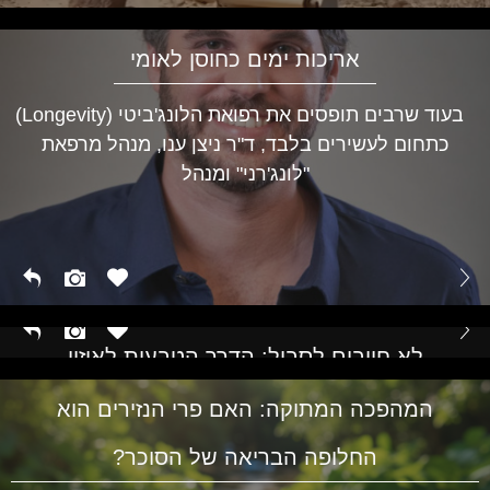
אריכות ימים כחוסן לאומי
בעוד שרבים תופסים את רפואת הלונג'ביטי (Longevity)
כתחום לעשירים בלבד, ד"ר ניצן ענו, מנהל מרפאת
"לונג'רני" ומנהל
לא חייבים לסבול: הדרך הטבעית לאיזון
הורמונלי בכל גיל
המהפכה המתוקה: האם פרי הנזירים הוא
החלופה הבריאה של הסוכר?