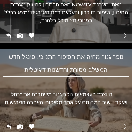
מאת: מערכת NOWTV האם הפתרון לחיזוק מערכת
החיסון, שיפור הזיכרון והעלאת רמת האנרגיה נמצא בכלל
בפטריות? מיכל בלהנס,
נופר גנור מחיה את הסיפור התנ"כי: סינגל חדש
המשלב מסורת וחדשנות דיגיטלית
היוצרת העצמאית נופר גנור משחררת את "רחל
ויעקב", שיר המבוסס על אחד מסיפורי האהבה המרגשים
תרבות