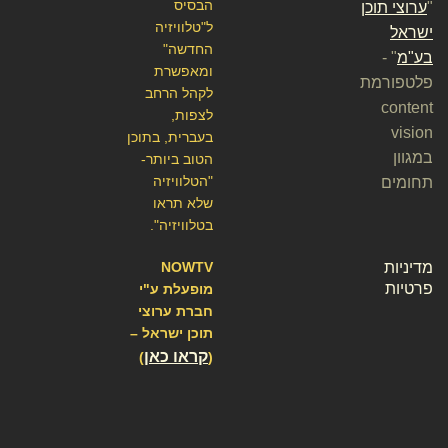
הבסיס
"
ערוצי תוכן
ל"טלוויזיה
ישראל
החדשה"
בע"מ
" -
ומאפשרת
פלטפורמת
לקהל הרחב
content
לצפות,
vision
בעברית, בתוכן
במגוון
הטוב ביותר-
"הטלוויזיה
תחומים
שלא תראו
בטלוויזיה".
מדיניות
NOWTV
פרטיות
מופעלת ע"י
חברת ערוצי
תוכן ישראל –
קראו כאן
)
(