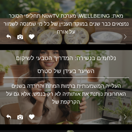
מגלי חום בגיל המעבר ועד לתסמיני PMS אצל נערות –
השינויים ההורמונליים משפיעים על מצב הרוח, השינה
WELLBEING
מאת: WELLBEING, מערכת NowTV תחליפי הסוכר
נמצאים כבר שנים במוקד העניין של כל מי שמנסה לשמור
WELLBEING
על אורח
נלחמים בנשירה: המדריך הטבעי לשיקום
השיער בעידן של סטרס
העלייה המשמעותית ברמות המתח והחרדה בשנים
האחרונות נותנת את אותותיה לא רק בנפש, אלא גם על
הקרקפת של