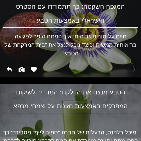
המגפה השקטה: כך תתמודדו עם הסטרס
הישראלי באמצעות הטבע
חיים על טורים גבוהים: איך המתח הופך לפגיעה
בריאותית ממשית וכיצד נוכל לנצל את "בית המרקחת של
הטבע"
הטבע מנצח את הדלקת: המדריך לשיקום
המפרקים באמצעות מזונות על וצמחי מרפא
מיכל בלהנס, הבעלים של חברת "ספירולייף" מסבירה: כך
הפכו מתח ותזונה מעובדת את הגוף לקרקע פורייה לדלקת