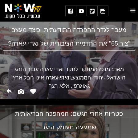
מעבר לגדר ההפרדה התודעתית: כיצד מעצב
"ציר 65" את התדמית הציבורית של ואדי עארה?
מאת: מרכז המחקר לחקר ואדי עארה עבור הנהג
הישראלי-יהודי הממוצע, ואדי עארה אינו חבל ארץ
מרכז ואדי עארה
גאוגרפי, אלא רצף
פטריות אחרי הגשם: המהפכה הבריאותית
שמגיעה מעומק היער