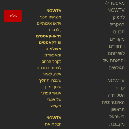
מאפשר ל-
NOWTV
NOWTV
שלח
מנגישה תכני
להפיק
וידאו איכותיים
במקביל
, לרבות
תכנים
וידאו-קאסטים
מקוריים
ופודקאסטים
וייחודיים
מצולמים
,
לשירותם
ומאפשרת
והנאתם של
לקהל הרחב
הגולשים.
לצפות בתכנים
אלה, לאחר
שעברו תהליך
NOWTV,
סינון ומיון
ערוץ
אנושי קפדני
הטלוויזיה
של אנשי
האינטרנטית
מקצוע.
הראשון
בישראל,
NOWTV
מקבוצת
יוצקת את