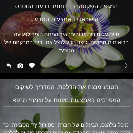
המגפה השקטה: כך תתמודדו עם הסטרס
הישראלי באמצעות הטבע
חיים על טורים גבוהים: איך המתח הופך לפגיעה
בריאותית ממשית וכיצד נוכל לנצל את "בית המרקחת של
הטבע"
הטבע מנצח את הדלקת: המדריך לשיקום
המפרקים באמצעות מזונות על וצמחי מרפא
מיכל בלהנס, הבעלים של חברת "ספירולייף" מסבירה: כך
הפכו מתח ותזונה מעובדת את הגוף לקרקע פורייה לדלקת