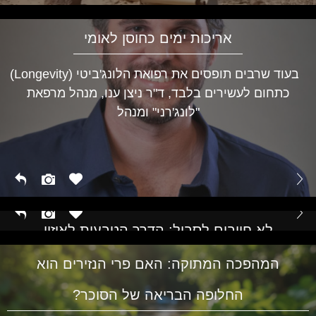
אריכות ימים כחוסן לאומי
בעוד שרבים תופסים את רפואת הלונג'ביטי (Longevity)
כתחום לעשירים בלבד, ד"ר ניצן ענו, מנהל מרפאת
"לונג'רני" ומנהל
לא חייבים לסבול: הדרך הטבעית לאיזון
הורמונלי בכל גיל
המהפכה המתוקה: האם פרי הנזירים הוא
החלופה הבריאה של הסוכר?