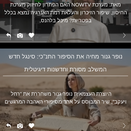
מאת: מערכת NOWTV האם הפתרון לחיזוק מערכת
החיסון, שיפור הזיכרון והעלאת רמת האנרגיה נמצא בכלל
בפטריות? מיכל בלהנס,
נופר גנור מחיה את הסיפור התנ"כי: סינגל חדש
המשלב מסורת וחדשנות דיגיטלית
היוצרת העצמאית נופר גנור משחררת את "רחל
ויעקב", שיר המבוסס על אחד מסיפורי האהבה המרגשים
תרבות