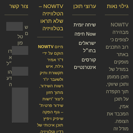
גילוי נאות
ערוצי תוכן
NOWTV –
צור קשר
הטלוויזיה
שלא תראו
NOWTV
שיחה יומית
ש
בטלוויזיה
מבהירה
ם
Now חיפה
טל
לצופים כי
פון
ישראלים
מיזם
NOWTV
רוב התכנים
בחו״ל
דו
הוקם על ידי
באתר
א
קורסים
ד"ר אמיר
מופקים
״ל
גילת, איש
אינטרנטיים
במודל של
הו
תקשורת ותיק
תוכן ממומן
דע
ולשעבר יו"ר
ותוכן שיווקי,
ה
רשות השידור,
תוך הקפדה
מתוך חזון
על תוכן
ליצור "רשות
שידור פרטית"
אמין,
– גוף הפקה
המכבד את
שיפיק ויפיץ
הצופה.
תוכן איכותי של
מודל זה
רדיו וטלוויזיה.