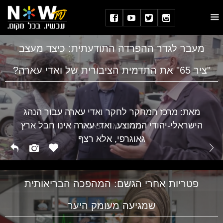
מעבר לגדר ההפרדה התודעתית: כיצד מעצב
"ציר 65" את התדמית הציבורית של ואדי עארה?
מאת: מרכז המחקר לחקר ואדי עארה עבור הנהג
הישראלי-יהודי הממוצע, ואדי עארה אינו חבל ארץ
מרכז ואדי עארה
גאוגרפי, אלא רצף
פטריות אחרי הגשם: המהפכה הבריאותית
שמגיעה מעומק היער