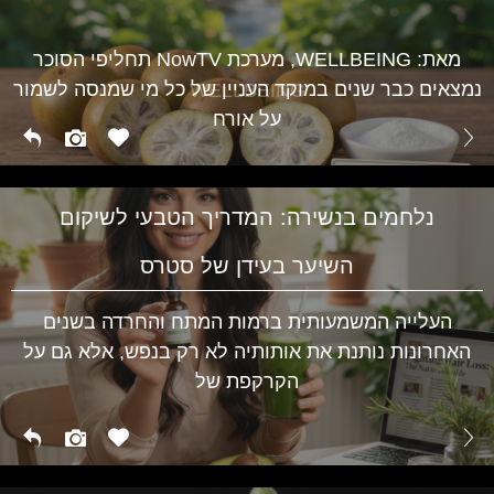
מגלי חום בגיל המעבר ועד לתסמיני PMS אצל נערות –
השינויים ההורמונליים משפיעים על מצב הרוח, השינה
WELLBEING
מאת: WELLBEING, מערכת NowTV תחליפי הסוכר
נמצאים כבר שנים במוקד העניין של כל מי שמנסה לשמור
WELLBEING
על אורח
נלחמים בנשירה: המדריך הטבעי לשיקום
השיער בעידן של סטרס
העלייה המשמעותית ברמות המתח והחרדה בשנים
האחרונות נותנת את אותותיה לא רק בנפש, אלא גם על
הקרקפת של