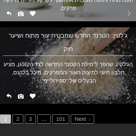
בריאות
פרקים,
ג'לטין: הטרנד החדש שמבטיח עור מתוח ושיער
חזק
הג'לטין, שהפך ל"מילת הקסם" החדשה לצד הקולגן, מציע
חלבון חיוני למיצוק האור והמפרקים. מיכל בלהנס,
הבעלים של "ספירולייף",
2
3
…
101
Next
1