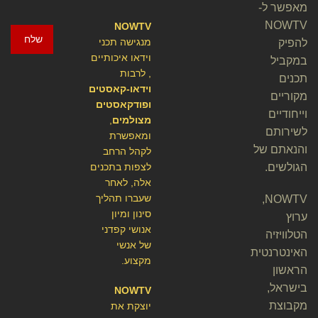
מאפשר ל-
NOWTV
NOWTV
שלח
מנגישה תכני
להפיק
וידאו איכותיים
במקביל
, לרבות
תכנים
וידאו-קאסטים
מקוריים
ופודקאסטים
וייחודיים
מצולמים
,
לשירותם
ומאפשרת
והנאתם של
לקהל הרחב
הגולשים.
לצפות בתכנים
אלה, לאחר
שעברו תהליך
NOWTV,
סינון ומיון
ערוץ
אנושי קפדני
הטלוויזיה
של אנשי
האינטרנטית
מקצוע.
הראשון
בישראל,
NOWTV
מקבוצת
יוצקת את