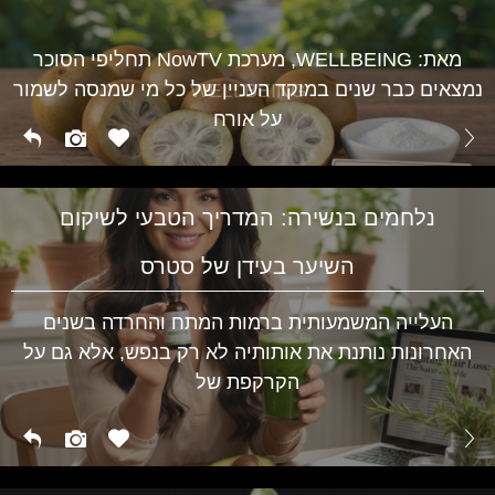
מגלי חום בגיל המעבר ועד לתסמיני PMS אצל נערות –
השינויים ההורמונליים משפיעים על מצב הרוח, השינה
WELLBEING
מאת: WELLBEING, מערכת NowTV תחליפי הסוכר
נמצאים כבר שנים במוקד העניין של כל מי שמנסה לשמור
WELLBEING
על אורח
נלחמים בנשירה: המדריך הטבעי לשיקום
השיער בעידן של סטרס
העלייה המשמעותית ברמות המתח והחרדה בשנים
האחרונות נותנת את אותותיה לא רק בנפש, אלא גם על
הקרקפת של