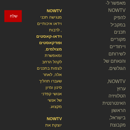
מאפשר ל-
NOWTV
NOWTV
שלח
מנגישה תכני
להפיק
וידאו איכותיים
במקביל
, לרבות
תכנים
וידאו-קאסטים
מקוריים
ופודקאסטים
וייחודיים
מצולמים
,
לשירותם
ומאפשרת
והנאתם של
לקהל הרחב
הגולשים.
לצפות בתכנים
אלה, לאחר
שעברו תהליך
NOWTV,
סינון ומיון
ערוץ
אנושי קפדני
הטלוויזיה
של אנשי
האינטרנטית
מקצוע.
הראשון
בישראל,
NOWTV
מקבוצת
יוצקת את