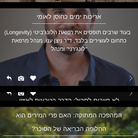
אריכות ימים כחוסן לאומי
בעוד שרבים תופסים את רפואת הלונג'ביטי (Longevity)
כתחום לעשירים בלבד, ד"ר ניצן ענו, מנהל מרפאת
"לונג'רני" ומנהל
לא חייבים לסבול: הדרך הטבעית לאיזון
הורמונלי בכל גיל
המהפכה המתוקה: האם פרי הנזירים הוא
החלופה הבריאה של הסוכר?