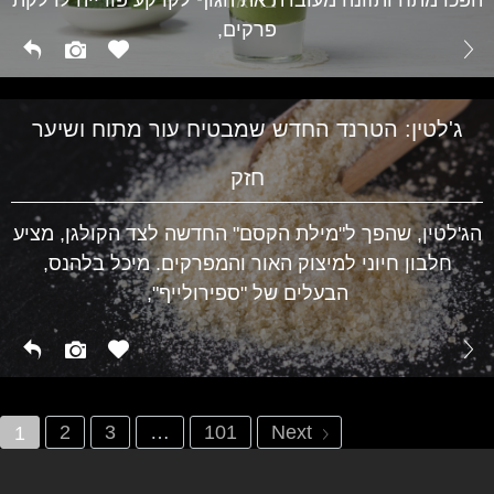
בריאות
פרקים,
ג'לטין: הטרנד החדש שמבטיח עור מתוח ושיער
חזק
הג'לטין, שהפך ל"מילת הקסם" החדשה לצד הקולגן, מציע
חלבון חיוני למיצוק האור והמפרקים. מיכל בלהנס,
הבעלים של "ספירולייף",
2
3
…
101
Next
1