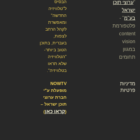
הבסיס
"
ערוצי תוכן
ל"טלוויזיה
ישראל
החדשה"
בע"מ
" -
ומאפשרת
פלטפורמת
לקהל הרחב
content
לצפות,
vision
בעברית, בתוכן
במגוון
הטוב ביותר-
"הטלוויזיה
תחומים
שלא תראו
בטלוויזיה".
מדיניות
NOWTV
פרטיות
מופעלת ע"י
חברת ערוצי
תוכן ישראל –
קראו כאן
)
(