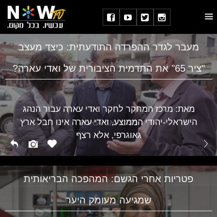
מעבר לגדר ההפרדה התודעתית: כיצד מעצב
"ציר 65" את התדמית הציבורית של ואדי עארה?
מאת: מרכז המחקר לחקר ואדי עארה עבור הנהג
הישראלי-יהודי הממוצע, ואדי עארה אינו חבל ארץ
מרכז ואדי עארה
גאוגרפי, אלא רצף
פטריות אחרי הגשם: המהפכה הבריאותית
שמגיעה מעומק היער