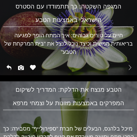
המגפה השקטה: כך תתמודדו עם הסטרס
הישראלי באמצעות הטבע
חיים על טורים גבוהים: איך המתח הופך לפגיעה
בריאותית ממשית וכיצד נוכל לנצל את "בית המרקחת של
הטבע"
הטבע מנצח את הדלקת: המדריך לשיקום
המפרקים באמצעות מזונות על וצמחי מרפא
מיכל בלהנס, הבעלים של חברת "ספירולייף" מסבירה: כך
הפכו מתח ותזונה מעובדת את הגוף לקרקע פורייה לדלקת