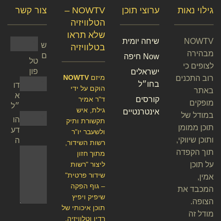
גילוי נאות
ערוצי תוכן
NOWTV –
צור קשר
הטלוויזיה
שלא תראו
NOWTV
שיחה יומית
ש
בטלוויזיה
מבהירה
ם
Now חיפה
טל
לצופים כי
פון
ישראלים
מיזם
NOWTV
רוב התכנים
בחו״ל
דו
הוקם על ידי
באתר
א
קורסים
ד"ר אמיר
מופקים
״ל
גילת, איש
אינטרנטיים
במודל של
הו
תקשורת ותיק
תוכן ממומן
דע
ולשעבר יו"ר
ותוכן שיווקי,
ה
רשות השידור,
תוך הקפדה
מתוך חזון
על תוכן
ליצור "רשות
שידור פרטית"
אמין,
– גוף הפקה
המכבד את
שיפיק ויפיץ
הצופה.
תוכן איכותי של
מודל זה
רדיו וטלוויזיה.