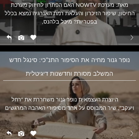
מאת: מערכת NOWTV האם הפתרון לחיזוק מערכת
החיסון, שיפור הזיכרון והעלאת רמת האנרגיה נמצא בכלל
בפטריות? מיכל בלהנס,
נופר גנור מחיה את הסיפור התנ"כי: סינגל חדש
המשלב מסורת וחדשנות דיגיטלית
היוצרת העצמאית נופר גנור משחררת את "רחל
ויעקב", שיר המבוסס על אחד מסיפורי האהבה המרגשים
תרבות