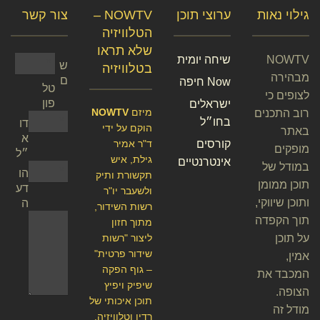
גילוי נאות
ערוצי תוכן
NOWTV –
צור קשר
הטלוויזיה
שלא תראו
NOWTV
שיחה יומית
ש
בטלוויזיה
מבהירה
ם
Now חיפה
טל
לצופים כי
פון
ישראלים
מיזם
NOWTV
רוב התכנים
בחו״ל
דו
הוקם על ידי
באתר
א
קורסים
ד"ר אמיר
מופקים
״ל
גילת, איש
אינטרנטיים
במודל של
הו
תקשורת ותיק
תוכן ממומן
דע
ולשעבר יו"ר
ותוכן שיווקי,
ה
רשות השידור,
תוך הקפדה
מתוך חזון
על תוכן
ליצור "רשות
שידור פרטית"
אמין,
– גוף הפקה
המכבד את
שיפיק ויפיץ
הצופה.
תוכן איכותי של
מודל זה
רדיו וטלוויזיה.