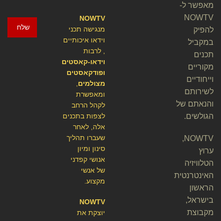
מאפשר ל-
NOWTV
NOWTV
שלח
מנגישה תכני
להפיק
וידאו איכותיים
במקביל
, לרבות
תכנים
וידאו-קאסטים
מקוריים
ופודקאסטים
וייחודיים
מצולמים
,
לשירותם
ומאפשרת
והנאתם של
לקהל הרחב
הגולשים.
לצפות בתכנים
אלה, לאחר
שעברו תהליך
NOWTV,
סינון ומיון
ערוץ
אנושי קפדני
הטלוויזיה
של אנשי
האינטרנטית
מקצוע.
הראשון
בישראל,
NOWTV
מקבוצת
יוצקת את