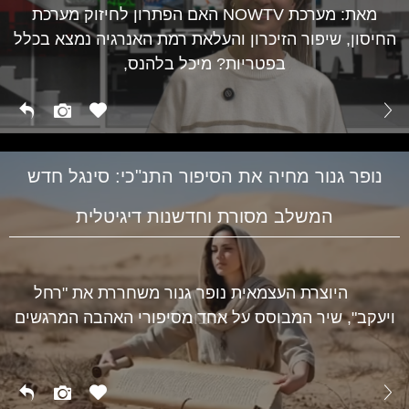
מאת: מערכת NOWTV האם הפתרון לחיזוק מערכת
החיסון, שיפור הזיכרון והעלאת רמת האנרגיה נמצא בכלל
בפטריות? מיכל בלהנס,
נופר גנור מחיה את הסיפור התנ"כי: סינגל חדש
המשלב מסורת וחדשנות דיגיטלית
היוצרת העצמאית נופר גנור משחררת את "רחל
ויעקב", שיר המבוסס על אחד מסיפורי האהבה המרגשים
תרבות