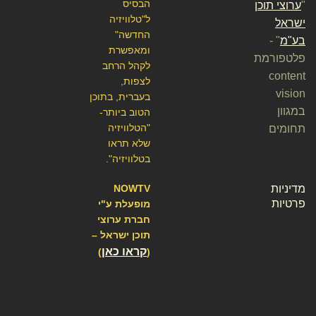
הבסיס
"
ערוצי תוכן
ל"טלוויזיה
ישראל
החדשה"
בע"מ
" -
ומאפשרת
פלטפורמת
לקהל הרחב
content
לצפות,
vision
בעברית, בתוכן
במגוון
הטוב ביותר-
"הטלוויזיה
תחומים
שלא תראו
בטלוויזיה".
מדיניות
NOWTV
פרטיות
מופעלת ע"י
חברת ערוצי
תוכן ישראל –
קראו כאן
)
(