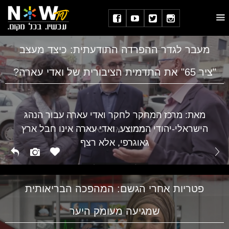
מעבר לגדר ההפרדה התודעתית: כיצד מעצב
"ציר 65" את התדמית הציבורית של ואדי עארה?
מאת: מרכז המחקר לחקר ואדי עארה עבור הנהג
הישראלי-יהודי הממוצע, ואדי עארה אינו חבל ארץ
מרכז ואדי עארה
גאוגרפי, אלא רצף
פטריות אחרי הגשם: המהפכה הבריאותית
שמגיעה מעומק היער