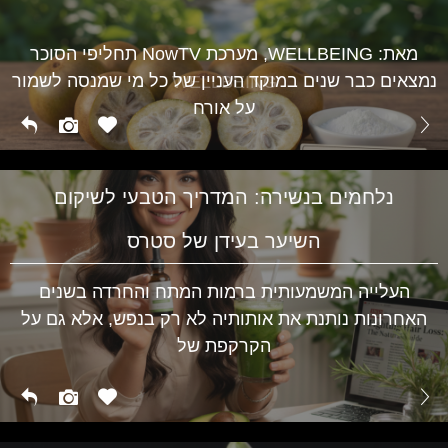
מגלי חום בגיל המעבר ועד לתסמיני PMS אצל נערות –
השינויים ההורמונליים משפיעים על מצב הרוח, השינה
WELLBEING
מאת: WELLBEING, מערכת NowTV תחליפי הסוכר
נמצאים כבר שנים במוקד העניין של כל מי שמנסה לשמור
WELLBEING
על אורח
נלחמים בנשירה: המדריך הטבעי לשיקום
השיער בעידן של סטרס
העלייה המשמעותית ברמות המתח והחרדה בשנים
האחרונות נותנת את אותותיה לא רק בנפש, אלא גם על
הקרקפת של