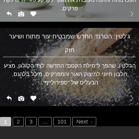
בריאות
פרקים,
ג'לטין: הטרנד החדש שמבטיח עור מתוח ושיער
חזק
הג'לטין, שהפך ל"מילת הקסם" החדשה לצד הקולגן, מציע
חלבון חיוני למיצוק האור והמפרקים. מיכל בלהנס,
הבעלים של "ספירולייף",
2
3
…
101
Next
1