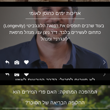
אריכות ימים כחוסן לאומי
בעוד שרבים תופסים את רפואת הלונג'ביטי (Longevity)
כתחום לעשירים בלבד, ד"ר ניצן ענו, מנהל מרפאת
"לונג'רני" ומנהל
לא חייבים לסבול: הדרך הטבעית לאיזון
הורמונלי בכל גיל
המהפכה המתוקה: האם פרי הנזירים הוא
החלופה הבריאה של הסוכר?