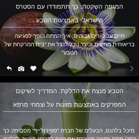
המגפה השקטה: כך תתמודדו עם הסטרס
הישראלי באמצעות הטבע
חיים על טורים גבוהים: איך המתח הופך לפגיעה
בריאותית ממשית וכיצד נוכל לנצל את "בית המרקחת של
הטבע"
הטבע מנצח את הדלקת: המדריך לשיקום
המפרקים באמצעות מזונות על וצמחי מרפא
מיכל בלהנס, הבעלים של חברת "ספירולייף" מסבירה: כך
הפכו מתח ותזונה מעובדת את הגוף לקרקע פורייה לדלקת