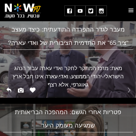
מעבר לגדר ההפרדה התודעתית: כיצד מעצב
"ציר 65" את התדמית הציבורית של ואדי עארה?
מאת: מרכז המחקר לחקר ואדי עארה עבור הנהג
הישראלי-יהודי הממוצע, ואדי עארה אינו חבל ארץ
מרכז ואדי עארה
גאוגרפי, אלא רצף
פטריות אחרי הגשם: המהפכה הבריאותית
שמגיעה מעומק היער