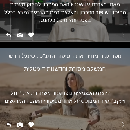
מאת: מערכת NOWTV האם הפתרון לחיזוק מערכת
החיסון, שיפור הזיכרון והעלאת רמת האנרגיה נמצא בכלל
בפטריות? מיכל בלהנס,
נופר גנור מחיה את הסיפור התנ"כי: סינגל חדש
המשלב מסורת וחדשנות דיגיטלית
היוצרת העצמאית נופר גנור משחררת את "רחל
ויעקב", שיר המבוסס על אחד מסיפורי האהבה המרגשים
תרבות