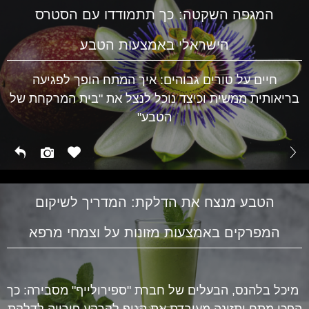
המגפה השקטה: כך תתמודדו עם הסטרס
הישראלי באמצעות הטבע
חיים על טורים גבוהים: איך המתח הופך לפגיעה
בריאותית ממשית וכיצד נוכל לנצל את "בית המרקחת של
הטבע"
הטבע מנצח את הדלקת: המדריך לשיקום
המפרקים באמצעות מזונות על וצמחי מרפא
מיכל בלהנס, הבעלים של חברת "ספירולייף" מסבירה: כך
הפכו מתח ותזונה מעובדת את הגוף לקרקע פורייה לדלקת