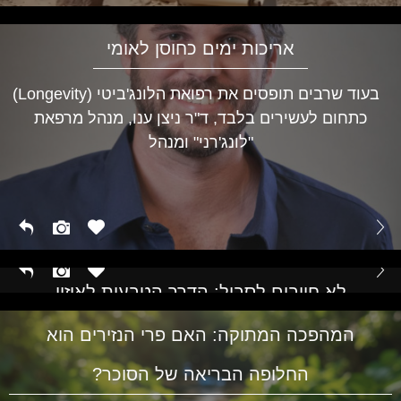
אריכות ימים כחוסן לאומי
בעוד שרבים תופסים את רפואת הלונג'ביטי (Longevity)
כתחום לעשירים בלבד, ד"ר ניצן ענו, מנהל מרפאת
"לונג'רני" ומנהל
לא חייבים לסבול: הדרך הטבעית לאיזון
הורמונלי בכל גיל
המהפכה המתוקה: האם פרי הנזירים הוא
החלופה הבריאה של הסוכר?