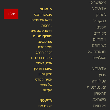
מאפשר ל-
NOWTV
NOWTV
שלח
מנגישה תכני
להפיק
וידאו איכותיים
במקביל
, לרבות
תכנים
וידאו-קאסטים
מקוריים
ופודקאסטים
וייחודיים
מצולמים
,
לשירותם
ומאפשרת
והנאתם של
לקהל הרחב
הגולשים.
לצפות בתכנים
אלה, לאחר
שעברו תהליך
NOWTV,
סינון ומיון
ערוץ
אנושי קפדני
הטלוויזיה
של אנשי
האינטרנטית
מקצוע.
הראשון
בישראל,
NOWTV
מקבוצת
יוצקת את