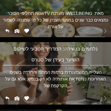
מגלי חום בגיל המעבר ועד לתסמיני PMS אצל נערות –
השינויים ההורמונליים משפיעים על מצב הרוח, השינה
WELLBEING
מאת: WELLBEING, מערכת NowTV תחליפי הסוכר
נמצאים כבר שנים במוקד העניין של כל מי שמנסה לשמור
WELLBEING
על אורח
נלחמים בנשירה: המדריך הטבעי לשיקום
השיער בעידן של סטרס
העלייה המשמעותית ברמות המתח והחרדה בשנים
האחרונות נותנת את אותותיה לא רק בנפש, אלא גם על
הקרקפת של