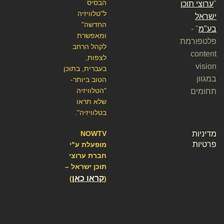
הבסיס
"
ערוצי תוכן
ל"טלוויזיה
ישראל
החדשה"
בע"מ
" -
ומאפשרת
פלטפורמת
לקהל הרחב
content
לצפות,
vision
בעברית, בתוכן
במגוון
הטוב ביותר-
"הטלוויזיה
תחומים
שלא תראו
בטלוויזיה".
מדיניות
NOWTV
פרטיות
מופעלת ע"י
חברת ערוצי
תוכן ישראל –
קראו כאן
)
(