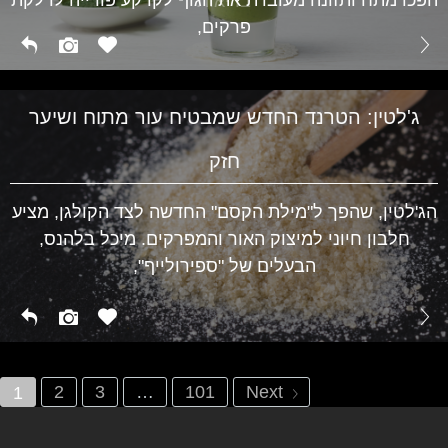
בריאות
פרקים,
ג'לטין: הטרנד החדש שמבטיח עור מתוח ושיער
חזק
הג'לטין, שהפך ל"מילת הקסם" החדשה לצד הקולגן, מציע
חלבון חיוני למיצוק האור והמפרקים. מיכל בלהנס,
הבעלים של "ספירולייף",
2
3
…
101
Next
1