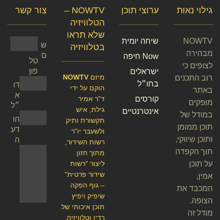
גילוי נאות
ערוצי תוכן
NOWTV –
צור קשר
הטלוויזיה
שלא תראו
NOWTV
שיחה יומית
ש
בטלוויזיה
מבהירה
ם
Now חיפה
טל
לצופים כי
פון
ישראלים
מיזם
NOWTV
רוב התכנים
בחו״ל
דו
הוקם על ידי
באתר
א
קורסים
ד"ר אמיר
מופקים
״ל
גילת, איש
אינטרנטיים
במודל של
הו
תקשורת ותיק
תוכן ממומן
דע
ולשעבר יו"ר
ותוכן שיווקי,
ה
רשות השידור,
תוך הקפדה
מתוך חזון
על תוכן
ליצור "רשות
שידור פרטית"
אמין,
– גוף הפקה
המכבד את
שיפיק ויפיץ
הצופה.
תוכן איכותי של
מודל זה
רדיו וטלוויזיה.