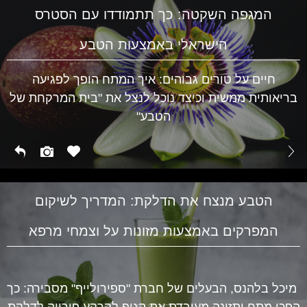
המגפה השקטה: כך תתמודדו עם הסטרס
הישראלי באמצעות הטבע
חיים על טורים גבוהים: איך המתח הופך לפגיעה
בריאותית ממשית וכיצד נוכל לנצל את "בית המרקחת של
הטבע"
הטבע מנצח את הדלקת: המדריך לשיקום
המפרקים באמצעות מזונות על וצמחי מרפא
מיכל בלהנס, הבעלים של חברת "ספירולייף" מסבירה: כך
הפכו מתח ותזונה מעובדת את הגוף לקרקע פורייה לדלקת