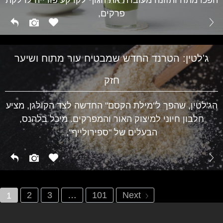
בריאות
פרקים,
ג'לטין: הטרנד החדש שמבטיח עור מתוח ושיער
חזק
הג'לטין, שהפך ל"מילת הקסם" החדשה לצד הקולגן, מציע
חלבון חיוני למיצוק האור והמפרקים. מיכל בלהנס,
הבעלים של "ספירולייף",
2
3
…
101
Next
1