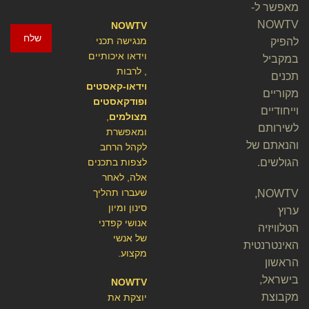
מאפשר ל-
NOWTV
NOWTV
שלח
מנגישה תכני
להפיק
וידאו איכותיים
במקביל
, לרבות
תכנים
וידאו-קאסטים
מקוריים
ופודקאסטים
וייחודיים
מצולמים
,
לשירותם
ומאפשרת
והנאתם של
לקהל הרחב
הגולשים.
לצפות בתכנים
אלה, לאחר
שעברו תהליך
NOWTV,
סינון ומיון
ערוץ
אנושי קפדני
הטלוויזיה
של אנשי
האינטרנטית
מקצוע.
הראשון
בישראל,
NOWTV
מקבוצת
יוצקת את