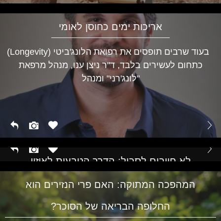
אריכות ימים כחוסן לאומי
בעוד שרבים תופסים את רפואת הלונג'ביטי (Longevity)
כתחום לעשירים בלבד, ד"ר ניצן ענו, מנהל מרפאת
"לונג'רני" ומנהל
לא חייבים לסבול: הדרך הטבעית לאיזון
הורמונלי בכל גיל
המהפכה המתוקה: האם פרי הנזירים הוא
החלופה הבריאה של הסוכר?