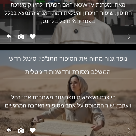
מאת: מערכת NOWTV האם הפתרון לחיזוק מערכת
החיסון, שיפור הזיכרון והעלאת רמת האנרגיה נמצא בכלל
בפטריות? מיכל בלהנס,
נופר גנור מחיה את הסיפור התנ"כי: סינגל חדש
המשלב מסורת וחדשנות דיגיטלית
היוצרת העצמאית נופר גנור משחררת את "רחל
ויעקב", שיר המבוסס על אחד מסיפורי האהבה המרגשים
תרבות