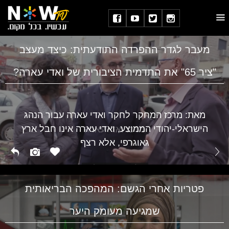
מעבר לגדר ההפרדה התודעתית: כיצד מעצב
"ציר 65" את התדמית הציבורית של ואדי עארה?
מאת: מרכז המחקר לחקר ואדי עארה עבור הנהג
הישראלי-יהודי הממוצע, ואדי עארה אינו חבל ארץ
מרכז ואדי עארה
גאוגרפי, אלא רצף
פטריות אחרי הגשם: המהפכה הבריאותית
שמגיעה מעומק היער