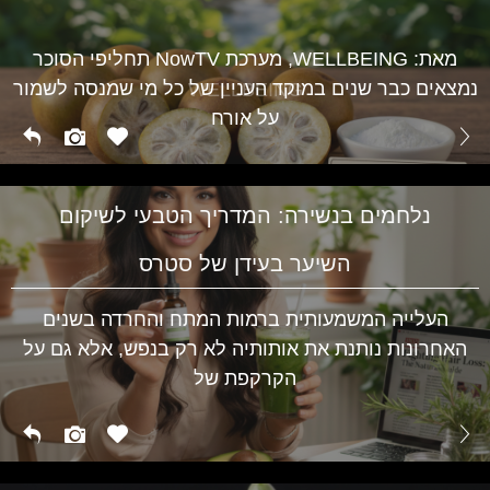
מגלי חום בגיל המעבר ועד לתסמיני PMS אצל נערות –
השינויים ההורמונליים משפיעים על מצב הרוח, השינה
WELLBEING
מאת: WELLBEING, מערכת NowTV תחליפי הסוכר
נמצאים כבר שנים במוקד העניין של כל מי שמנסה לשמור
WELLBEING
על אורח
נלחמים בנשירה: המדריך הטבעי לשיקום
השיער בעידן של סטרס
העלייה המשמעותית ברמות המתח והחרדה בשנים
האחרונות נותנת את אותותיה לא רק בנפש, אלא גם על
הקרקפת של