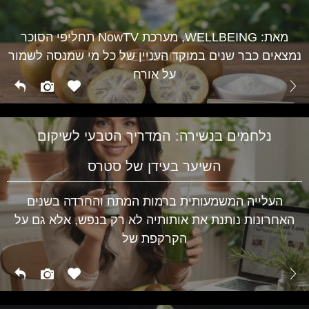
מגלי חום בגיל המעבר ועד לתסמיני PMS אצל נערות –
השינויים ההורמונליים משפיעים על מצב הרוח, השינה
WELLBEING
מאת: WELLBEING, מערכת NowTV תחליפי הסוכר
נמצאים כבר שנים במוקד העניין של כל מי שמנסה לשמור
WELLBEING
על אורח
נלחמים בנשירה: המדריך הטבעי לשיקום
השיער בעידן של סטרס
העלייה המשמעותית ברמות המתח והחרדה בשנים
האחרונות נותנת את אותותיה לא רק בנפש, אלא גם על
הקרקפת של