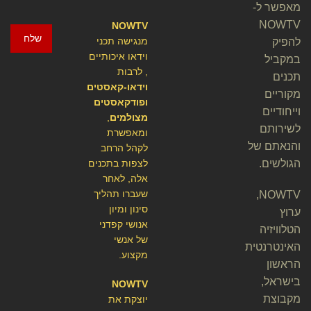
מאפשר ל-
NOWTV
NOWTV
שלח
מנגישה תכני
להפיק
וידאו איכותיים
במקביל
, לרבות
תכנים
וידאו-קאסטים
מקוריים
ופודקאסטים
וייחודיים
מצולמים
,
לשירותם
ומאפשרת
והנאתם של
לקהל הרחב
הגולשים.
לצפות בתכנים
אלה, לאחר
שעברו תהליך
NOWTV,
סינון ומיון
ערוץ
אנושי קפדני
הטלוויזיה
של אנשי
האינטרנטית
מקצוע.
הראשון
בישראל,
NOWTV
מקבוצת
יוצקת את