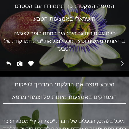
המגפה השקטה: כך תתמודדו עם הסטרס
הישראלי באמצעות הטבע
חיים על טורים גבוהים: איך המתח הופך לפגיעה
בריאותית ממשית וכיצד נוכל לנצל את "בית המרקחת של
הטבע"
הטבע מנצח את הדלקת: המדריך לשיקום
המפרקים באמצעות מזונות על וצמחי מרפא
מיכל בלהנס, הבעלים של חברת "ספירולייף" מסבירה: כך
הפכו מתח ותזונה מעובדת את הגוף לקרקע פורייה לדלקת