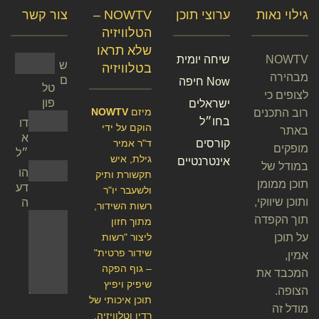
גילוי נאות
ערוצי תוכן
NOWTV –
צור קשר
הטלוויזיה
שלא תראו
NOWTV
שיחה יומית
ש
בטלוויזיה
מבהירה
ם
Now חיפה
טל
לצופים כי
פון
ישראלים
מיזם
NOWTV
רוב התכנים
בחו״ל
דו
הוקם על ידי
באתר
א
קורסים
ד"ר אמיר
מופקים
״ל
גילת, איש
אינטרנטיים
במודל של
הו
תקשורת ותיק
תוכן ממומן
דע
ולשעבר יו"ר
ותוכן שיווקי,
ה
רשות השידור,
תוך הקפדה
מתוך חזון
על תוכן
ליצור "רשות
שידור פרטית"
אמין,
– גוף הפקה
המכבד את
שיפיק ויפיץ
הצופה.
תוכן איכותי של
מודל זה
רדיו וטלוויזיה.