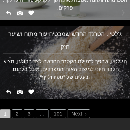
בריאות
פרקים,
ג'לטין: הטרנד החדש שמבטיח עור מתוח ושיער
חזק
הג'לטין, שהפך ל"מילת הקסם" החדשה לצד הקולגן, מציע
חלבון חיוני למיצוק האור והמפרקים. מיכל בלהנס,
הבעלים של "ספירולייף",
2
3
…
101
Next
1