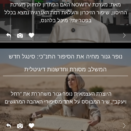
מאת: מערכת NOWTV האם הפתרון לחיזוק מערכת
החיסון, שיפור הזיכרון והעלאת רמת האנרגיה נמצא בכלל
בפטריות? מיכל בלהנס,
נופר גנור מחיה את הסיפור התנ"כי: סינגל חדש
המשלב מסורת וחדשנות דיגיטלית
היוצרת העצמאית נופר גנור משחררת את "רחל
ויעקב", שיר המבוסס על אחד מסיפורי האהבה המרגשים
תרבות