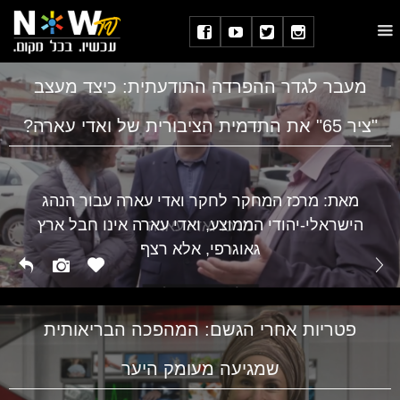
מעבר לגדר ההפרדה התודעתית: כיצד מעצב
"ציר 65" את התדמית הציבורית של ואדי עארה?
מאת: מרכז המחקר לחקר ואדי עארה עבור הנהג
הישראלי-יהודי הממוצע, ואדי עארה אינו חבל ארץ
מרכז ואדי עארה
גאוגרפי, אלא רצף
פטריות אחרי הגשם: המהפכה הבריאותית
שמגיעה מעומק היער