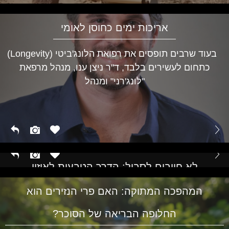
אריכות ימים כחוסן לאומי
בעוד שרבים תופסים את רפואת הלונג'ביטי (Longevity)
כתחום לעשירים בלבד, ד"ר ניצן ענו, מנהל מרפאת
"לונג'רני" ומנהל
לא חייבים לסבול: הדרך הטבעית לאיזון
הורמונלי בכל גיל
המהפכה המתוקה: האם פרי הנזירים הוא
החלופה הבריאה של הסוכר?