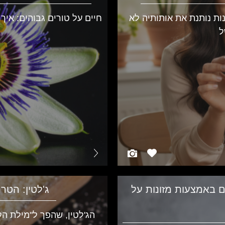
ת נותנת את אותותיה לא
חיים על טורים גבוהים: איך
ל
 באמצעות מזונות על
ג'לטין: הט
הג'לטין, שהפך ל"מילת הק