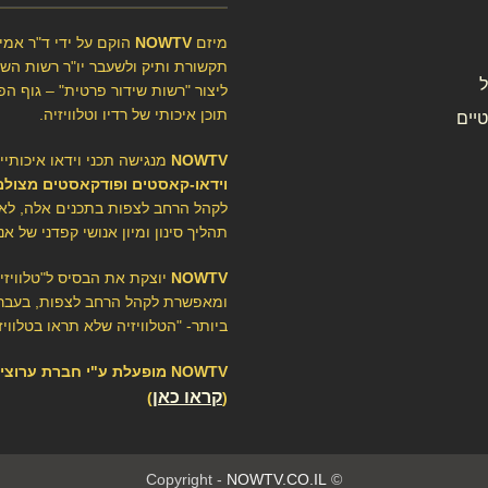
מיזם
NOWTV
הוקם על ידי ד"ר אמיר
תקשורת ותיק ולשעבר יו"ר רשות השיד
ליצור "רשות שידור פרטית" – גוף הפ
תוכן איכותי של רדיו וטלוויזיה.
יים
NOWTV
מנגישה תכני וידאו איכותיי
וידאו-קאסטים ופודקאסטים מצולמ
לקהל הרחב לצפות בתכנים אלה, לא
תהליך סינון ומיון אנושי קפדני של אנ
NOWTV
יוצקת את הבסיס ל"טלוויז
ומאפשרת לקהל הרחב לצפות, בעברי
ביותר- "הטלוויזיה שלא תראו בטלוויזי
NOWTV מופעלת ע"י חברת ערוצ
קראו כאן
)
(
NOWTV.CO.IL
© Copyright -