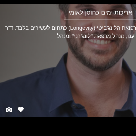
אריכות ימים כחוסן לאומי
בעוד שרבים תופסים את רפואת הלונג'ביטי (Longevity) כתחום לעשירים בלבד, ד"ר
 ענו, מנהל מרפאת "לונג'רני" ומנהל