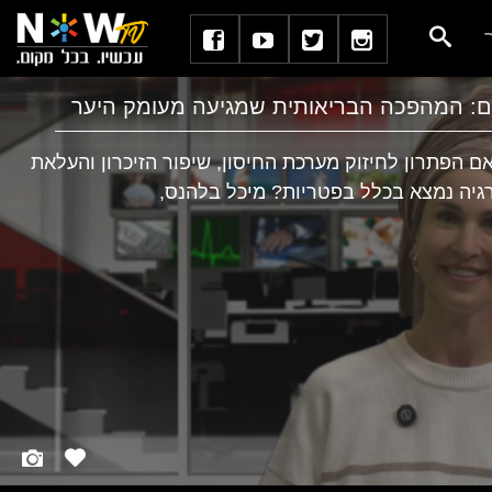
ם: המהפכה הבריאותית שמגיעה מעומק היער
: מערכת NOWTV האם הפתרון לחיזוק מערכת החיסון, שיפור הזיכרון והעלאת
גיה נמצא בכלל בפטריות? מיכל בלהנס,