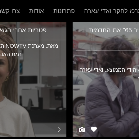
כז לחקר ואדי עארה
פתרונות
אודות
צרו קשר
מעבר לגדר ההפרדה התודעתית: כיצד מעצב "ציר 65" את התדמית
פטריות אחרי הגש
מאת
רמת האנר
הודי הממוצע, ואדי עארה