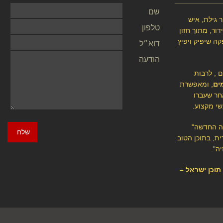
שם
 גילת, איש
טלפון
ור, מתוך חזון
קה שיפיק ויפיץ
דוא״ל
הודעה
ם , לרבות
ים
, ומאפשרת
חר שעברו
שי מקצוע.
יה החדשה"
שלח
ת, בתוכן הטוב
ה".
י תוכן ישראל –