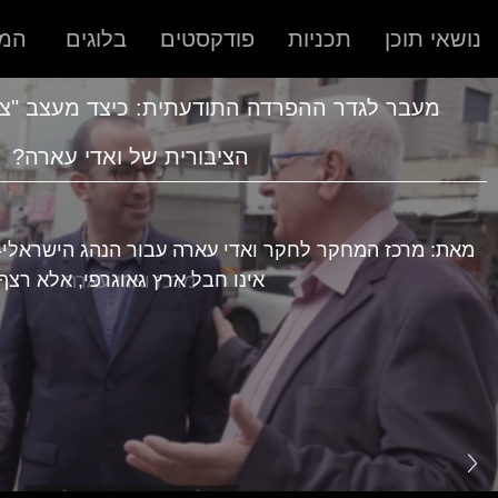
נושאי תוכן
תכניות
פודקסטים
בלוגים
המר
הציבורית של ואדי עארה?
מאת: מרכז המחקר לחקר ואדי עארה עבור הנהג הישראלי-י
אינו חבל ארץ גאוגרפי, אלא רצף
מרכז ואדי עארה