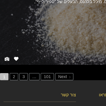
 מיכל בלהנס, הבעלים של "ספירולייף",
2
3
…
101
Next
1
תראו
צור קשר