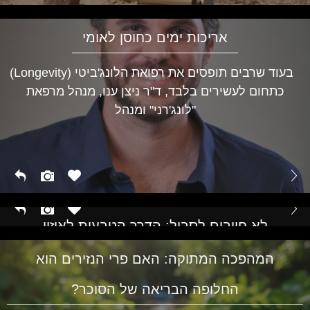
אריכות ימים כחוסן לאומי
בעוד שרבים תופסים את רפואת הלונג'ביטי (Longevity)
כתחום לעשירים בלבד, ד"ר ניצן ענו, מנהל מרפאת
"לונג'רני" ומנהל
לא חייבים לסבול: הדרך הטבעית לאיזון
הורמונלי בכל גיל
המהפכה המתוקה: האם פרי הנזירים הוא
החלופה הבריאה של הסוכר?