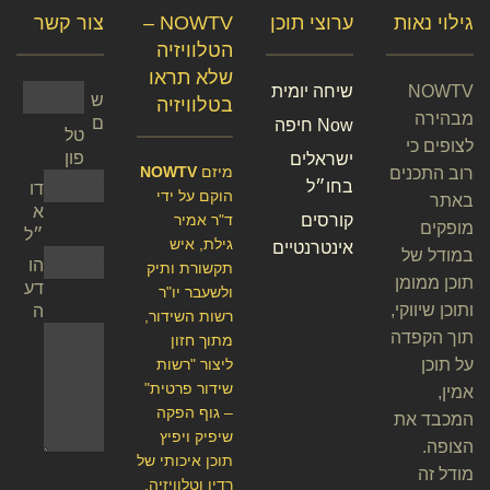
גילוי נאות
ערוצי תוכן
NOWTV –
צור קשר
הטלוויזיה
שלא תראו
NOWTV
שיחה יומית
ש
בטלוויזיה
מבהירה
ם
Now חיפה
טל
לצופים כי
פון
ישראלים
מיזם
NOWTV
רוב התכנים
בחו״ל
דו
הוקם על ידי
באתר
א
קורסים
ד"ר אמיר
מופקים
״ל
גילת, איש
אינטרנטיים
במודל של
הו
תקשורת ותיק
תוכן ממומן
דע
ולשעבר יו"ר
ותוכן שיווקי,
ה
רשות השידור,
תוך הקפדה
מתוך חזון
על תוכן
ליצור "רשות
שידור פרטית"
אמין,
– גוף הפקה
המכבד את
שיפיק ויפיץ
הצופה.
תוכן איכותי של
מודל זה
רדיו וטלוויזיה.