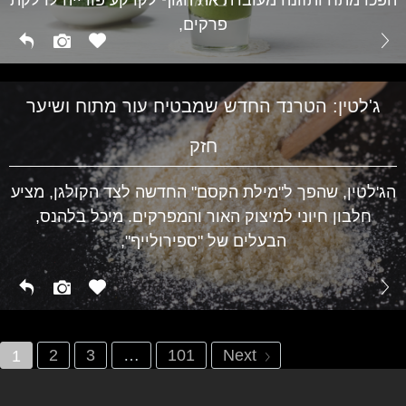
בריאות
פרקים,
ג'לטין: הטרנד החדש שמבטיח עור מתוח ושיער
חזק
הג'לטין, שהפך ל"מילת הקסם" החדשה לצד הקולגן, מציע
חלבון חיוני למיצוק האור והמפרקים. מיכל בלהנס,
הבעלים של "ספירולייף",
2
3
…
101
Next
1