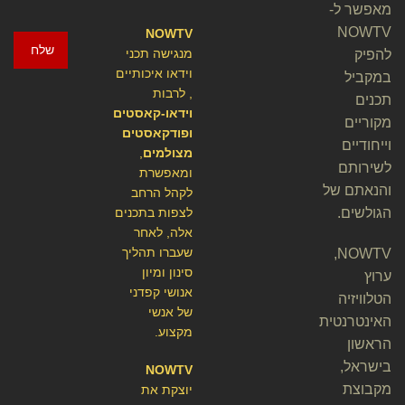
מאפשר ל-
NOWTV
NOWTV
שלח
מנגישה תכני
להפיק
וידאו איכותיים
במקביל
, לרבות
תכנים
וידאו-קאסטים
מקוריים
ופודקאסטים
וייחודיים
מצולמים
,
לשירותם
ומאפשרת
והנאתם של
לקהל הרחב
הגולשים.
לצפות בתכנים
אלה, לאחר
שעברו תהליך
NOWTV,
סינון ומיון
ערוץ
אנושי קפדני
הטלוויזיה
של אנשי
האינטרנטית
מקצוע.
הראשון
בישראל,
NOWTV
מקבוצת
יוצקת את