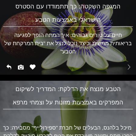
המגפה השקטה: כך תתמודדו עם הסטרס
הישראלי באמצעות הטבע
חיים על טורים גבוהים: איך המתח הופך לפגיעה
בריאותית ממשית וכיצד נוכל לנצל את "בית המרקחת של
הטבע"
הטבע מנצח את הדלקת: המדריך לשיקום
המפרקים באמצעות מזונות על וצמחי מרפא
מיכל בלהנס, הבעלים של חברת "ספירולייף" מסבירה: כך
הפכו מתח ותזונה מעובדת את הגוף לקרקע פורייה לדלקת