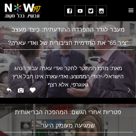
מעבר לגדר ההפרדה התודעתית: כיצד מעצב
"ציר 65" את התדמית הציבורית של ואדי עארה?
מאת: מרכז המחקר לחקר ואדי עארה עבור הנהג
הישראלי-יהודי הממוצע, ואדי עארה אינו חבל ארץ
מרכז ואדי עארה
גאוגרפי, אלא רצף
פטריות אחרי הגשם: המהפכה הבריאותית
שמגיעה מעומק היער