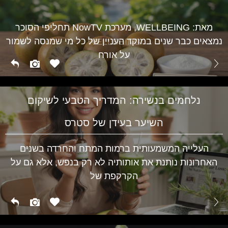
מגלי חום בגיל המעבר ועד לתסמיני PMS אצל נערות –
השינויים ההורמונליים משפיעים על מצב הרוח, השינה
WELLBEING
מאת: WELLBEING, מערכת NowTV תחליפי הסוכר
נמצאים כבר שנים במוקד העניין של כל מי שמנסה לשמור
WELLBEING
על אורח
נלחמים בנשירה: המדריך הטבעי לשיקום
השיער בעידן של סטרס
העלייה המשמעותית ברמות המתח והחרדה בשנים
האחרונות נותנת את אותותיה לא רק בנפש, אלא גם על
הקרקפת של