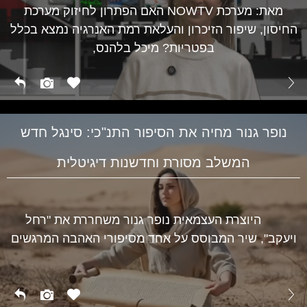
מאת: מערכת NOWTV האם הפתרון לחיזוק מערכת
החיסון, שיפור הזיכרון והעלאת רמת האנרגיה נמצא בכלל
בפטריות? מיכל בלהנס,
נופר גנור מחיה את הסיפור התנ"כי: סינגל חדש
המשלב מסורת וחדשנות דיגיטלית
היוצרת העצמאית נופר גנור משחררת את "רחל
ויעקב", שיר המבוסס על אחד מסיפורי האהבה המרגשים
תרבות