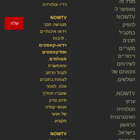
מודל זה
רדיו וטלוויזיה.
מאפשר ל-
NOWTV
NOWTV
שלח
מנגישה תכני
להפיק
וידאו איכותיים
במקביל
, לרבות
תכנים
וידאו-קאסטים
מקוריים
ופודקאסטים
וייחודיים
מצולמים
,
לשירותם
ומאפשרת
והנאתם של
לקהל הרחב
הגולשים.
לצפות בתכנים
אלה, לאחר
שעברו תהליך
NOWTV,
סינון ומיון
ערוץ
אנושי קפדני
הטלוויזיה
של אנשי
האינטרנטית
מקצוע.
הראשון
בישראל,
NOWTV