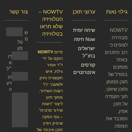
גילוי נאות
ערוצי תוכן
NOWTV –
צור קשר
הטלוויזיה
שלא תראו
NOWTV
שיחה יומית
ש
בטלוויזיה
מבהירה
ם
Now חיפה
טל
לצופים כי
פון
ישראלים
מיזם
NOWTV
רוב התכנים
בחו״ל
דו
הוקם על ידי
באתר
א
קורסים
ד"ר אמיר
מופקים
״ל
גילת, איש
אינטרנטיים
במודל של
הו
תקשורת ותיק
תוכן ממומן
דע
ולשעבר יו"ר
ותוכן שיווקי,
ה
רשות השידור,
תוך הקפדה
מתוך חזון
על תוכן
ליצור "רשות
שידור פרטית"
אמין,
– גוף הפקה
המכבד את
שיפיק ויפיץ
הצופה.
תוכן איכותי של