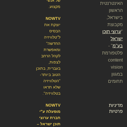
של אנשי
האינטרנטית
מקצוע.
הראשון
בישראל,
NOWTV
מקבוצת
יוצקת את
הבסיס
"
ערוצי תוכן
ל"טלוויזיה
ישראל
החדשה"
בע"מ
" -
ומאפשרת
פלטפורמת
לקהל הרחב
content
לצפות,
vision
בעברית, בתוכן
במגוון
הטוב ביותר-
"הטלוויזיה
תחומים
שלא תראו
בטלוויזיה".
מדיניות
NOWTV
פרטיות
מופעלת ע"י
חברת ערוצי
תוכן ישראל –