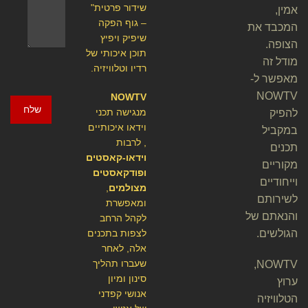
שידור פרטית"
אמין,
– גוף הפקה
המכבד את
שיפיק ויפיץ
הצופה.
תוכן איכותי של
מודל זה
רדיו וטלוויזיה.
מאפשר ל-
NOWTV
NOWTV
שלח
מנגישה תכני
להפיק
וידאו איכותיים
במקביל
, לרבות
תכנים
וידאו-קאסטים
מקוריים
ופודקאסטים
וייחודיים
מצולמים
,
לשירותם
ומאפשרת
והנאתם של
לקהל הרחב
הגולשים.
לצפות בתכנים
אלה, לאחר
שעברו תהליך
NOWTV,
סינון ומיון
ערוץ
אנושי קפדני
הטלוויזיה