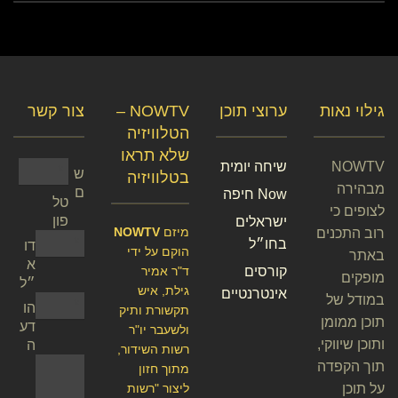
גילוי נאות
ערוצי תוכן
NOWTV –
צור קשר
הטלוויזיה
שלא תראו
NOWTV
שיחה יומית
ש
בטלוויזיה
מבהירה
ם
Now חיפה
טל
לצופים כי
פון
ישראלים
מיזם
NOWTV
רוב התכנים
בחו״ל
דו
הוקם על ידי
באתר
א
קורסים
ד"ר אמיר
מופקים
״ל
גילת, איש
אינטרנטיים
במודל של
הו
תקשורת ותיק
תוכן ממומן
דע
ולשעבר יו"ר
ותוכן שיווקי,
ה
רשות השידור,
תוך הקפדה
מתוך חזון
על תוכן
ליצור "רשות