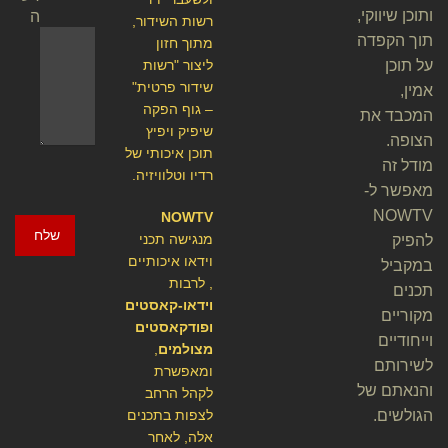
ותוכן שיווקי,
ה
רשות השידור,
תוך הקפדה
מתוך חזון
על תוכן
ליצור "רשות
שידור פרטית"
אמין,
– גוף הפקה
המכבד את
שיפיק ויפיץ
הצופה.
תוכן איכותי של
מודל זה
רדיו וטלוויזיה.
מאפשר ל-
NOWTV
NOWTV
שלח
מנגישה תכני
להפיק
וידאו איכותיים
במקביל
, לרבות
תכנים
וידאו-קאסטים
מקוריים
ופודקאסטים
וייחודיים
מצולמים
,
לשירותם
ומאפשרת
והנאתם של
לקהל הרחב
הגולשים.
לצפות בתכנים
אלה, לאחר