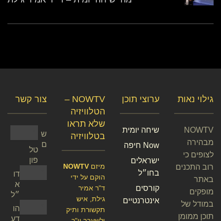
גילוי נאות
ערוצי תוכן
NOWTV –
צור קשר
הטלוויזיה
שלא תראו
NOWTV
שיחה יומית
ש
בטלוויזיה
מבהירה
ם
Now חיפה
טל
לצופים כי
פון
ישראלים
מיזם
NOWTV
רוב התכנים
בחו״ל
דו
הוקם על ידי
באתר
א
קורסים
ד"ר אמיר
מופקים
״ל
גילת, איש
אינטרנטיים
במודל של
הו
תקשורת ותיק
תוכן ממומן
דע
ולשעבר יו"ר