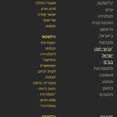
שעברו תהליך
NOWTV,
סינון ומיון
ערוץ
אנושי קפדני
הטלוויזיה
של אנשי
האינטרנטית
מקצוע.
הראשון
בישראל,
NOWTV
מקבוצת
יוצקת את
הבסיס
"
ערוצי תוכן
ל"טלוויזיה
ישראל
החדשה"
בע"מ
" -
ומאפשרת
פלטפורמת
לקהל הרחב
content
לצפות,
vision
בעברית, בתוכן
במגוון
הטוב ביותר-
"הטלוויזיה
תחומים
שלא תראו
בטלוויזיה".
מדיניות
NOWTV