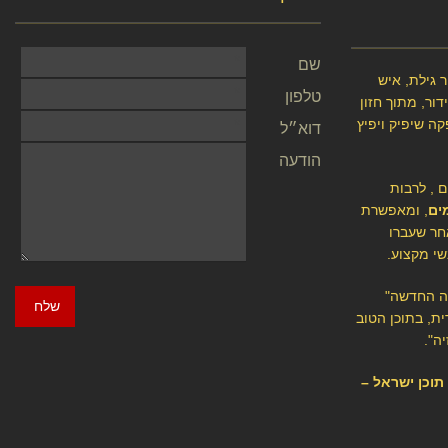
שם
 גילת, איש
טלפון
ור, מתוך חזון
קה שיפיק ויפיץ
דוא״ל
הודעה
ם , לרבות
ים
, ומאפשרת
חר שעברו
שי מקצוע.
יה החדשה"
שלח
ת, בתוכן הטוב
ה".
י תוכן ישראל –