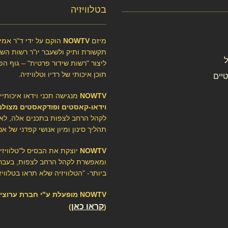
בטלוויזיה
מיזם
NOWTV
הוקם על ידי ד"ר אמיר
תקשורת ותיק ולשעבר יו"ר רשות השיד
ליצור "רשות שידור פרטית" – גוף הפ
תוכן איכותי של רדיו וטלוויזיה.
יים
NOWTV
מנגישה תכני וידאו איכותיי
וידאו-קאסטים ופודקאסטים מצולמ
לקהל הרחב לצפות בתכנים אלה, לא
תהליך סינון ומיון אנושי קפדני של אנ
NOWTV
יוצקת את הבסיס ל"טלוויז
ומאפשרת לקהל הרחב לצפות, בעברי
ביותר- "הטלוויזיה שלא תראו בטלוויזי
NOWTV מופעלת ע"י חברת ערוצ
קראו כאן
)
(