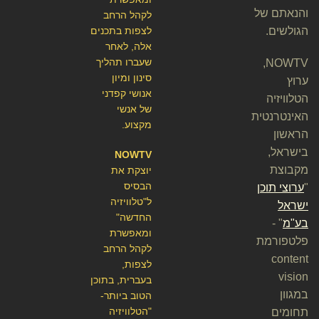
והנאתם של
לקהל הרחב
הגולשים.
לצפות בתכנים
אלה, לאחר
שעברו תהליך
NOWTV,
סינון ומיון
ערוץ
אנושי קפדני
הטלוויזיה
של אנשי
האינטרנטית
מקצוע.
הראשון
בישראל,
NOWTV
מקבוצת
יוצקת את
הבסיס
"
ערוצי תוכן
ל"טלוויזיה
ישראל
החדשה"
בע"מ
" -
ומאפשרת
פלטפורמת
לקהל הרחב
content
לצפות,
vision
בעברית, בתוכן
במגוון
הטוב ביותר-
"הטלוויזיה
תחומים