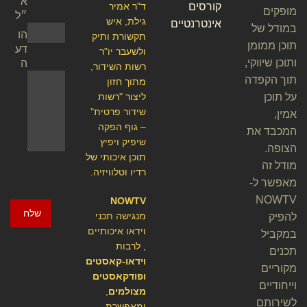
א
קורסים
ד"ר אמיר
מופקים
״ל
גילת, איש
אינטרנטיים
במודל של
הו
תקשורת ותיק
תוכן ממומן
דע
ולשעבר יו"ר
ותוכן שיווקי,
ה
רשות השידור,
תוך הקפדה
מתוך חזון
על תוכן
ליצור "רשות
שידור פרטית"
אמין,
– גוף הפקה
המכבד את
שיפיק ויפיץ
הצופה.
תוכן איכותי של
מודל זה
רדיו וטלוויזיה.
מאפשר ל-
NOWTV
NOWTV
שלח
מנגישה תכני
להפיק
וידאו איכותיים
במקביל
, לרבות
תכנים
וידאו-קאסטים
מקוריים
ופודקאסטים
וייחודיים
מצולמים
,
לשירותם
ומאפשרת