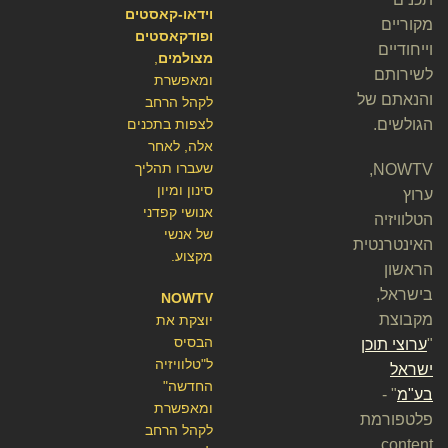
וידאו-קאסטים
מקוריים
ופודקאסטים
וייחודיים
מצולמים
,
לשירותם
ומאפשרת
והנאתם של
לקהל הרחב
הגולשים.
לצפות בתכנים
אלה, לאחר
שעברו תהליך
NOWTV,
סינון ומיון
ערוץ
אנושי קפדני
הטלוויזיה
של אנשי
האינטרנטית
מקצוע.
הראשון
בישראל,
NOWTV
מקבוצת
יוצקת את
הבסיס
"
ערוצי תוכן
ל"טלוויזיה
ישראל
החדשה"
בע"מ
" -
ומאפשרת
פלטפורמת
לקהל הרחב
content