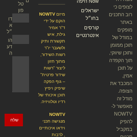
ם
Now חיפה
טל
לצופים כי
פון
ישראלים
מיזם
NOWTV
רוב התכנים
בחו״ל
דו
הוקם על ידי
באתר
א
קורסים
ד"ר אמיר
מופקים
״ל
גילת, איש
אינטרנטיים
במודל של
הו
תקשורת ותיק
תוכן ממומן
דע
ולשעבר יו"ר
ותוכן שיווקי,
ה
רשות השידור,
תוך הקפדה
מתוך חזון
על תוכן
ליצור "רשות
שידור פרטית"
אמין,
– גוף הפקה
המכבד את
שיפיק ויפיץ
הצופה.
תוכן איכותי של
מודל זה
רדיו וטלוויזיה.
מאפשר ל-
NOWTV
NOWTV
שלח
מנגישה תכני
להפיק
וידאו איכותיים
במקביל
, לרבות
תכנים