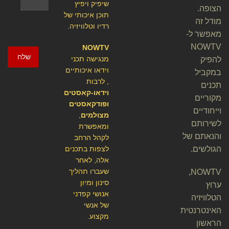
שיפיק ויפיץ
הצופה.
תוכן איכותי של
מודל זה
רדיו וטלוויזיה.
מאפשר ל-
NOWTV
NOWTV
שלח
מנגישה תכני
להפיק
וידאו איכותיים
במקביל
, לרבות
תכנים
וידאו-קאסטים
מקוריים
ופודקאסטים
וייחודיים
מצולמים
,
לשירותם
ומאפשרת
והנאתם של
לקהל הרחב
הגולשים.
לצפות בתכנים
אלה, לאחר
שעברו תהליך
NOWTV,
סינון ומיון
ערוץ
אנושי קפדני
הטלוויזיה
של אנשי
האינטרנטית
מקצוע.
הראשון