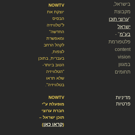
בישראל,
NOWTV
מקבוצת
יוצקת את
הבסיס
"
ערוצי תוכן
ל"טלוויזיה
ישראל
החדשה"
בע"מ
" -
ומאפשרת
פלטפורמת
לקהל הרחב
content
לצפות,
vision
בעברית, בתוכן
במגוון
הטוב ביותר-
"הטלוויזיה
תחומים
שלא תראו
בטלוויזיה".
מדיניות
NOWTV
פרטיות
מופעלת ע"י
חברת ערוצי
תוכן ישראל –
קראו כאן
)
(