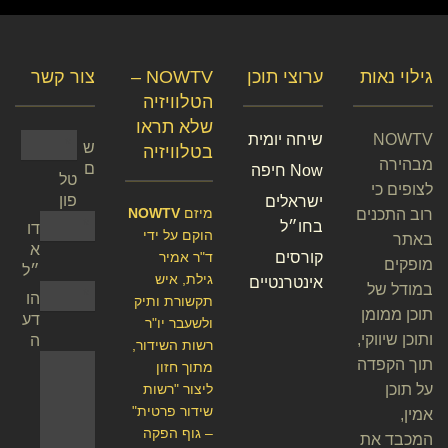
גילוי נאות
ערוצי תוכן
NOWTV –
צור קשר
הטלוויזיה
שלא תראו
NOWTV
שיחה יומית
ש
בטלוויזיה
מבהירה
ם
Now חיפה
טל
לצופים כי
פון
ישראלים
מיזם
NOWTV
רוב התכנים
בחו״ל
דו
הוקם על ידי
באתר
א
קורסים
ד"ר אמיר
מופקים
״ל
גילת, איש
אינטרנטיים
במודל של
הו
תקשורת ותיק
תוכן ממומן
דע
ולשעבר יו"ר
ותוכן שיווקי,
ה
רשות השידור,
תוך הקפדה
מתוך חזון
על תוכן
ליצור "רשות
שידור פרטית"
אמין,
– גוף הפקה
המכבד את