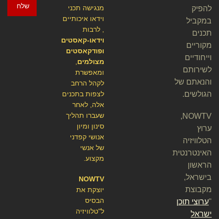
שלח
מנגישה תכני
להפיק
וידאו איכותיים
במקביל
, לרבות
תכנים
וידאו-קאסטים
מקוריים
ופודקאסטים
וייחודיים
מצולמים
,
לשירותם
ומאפשרת
והנאתם של
לקהל הרחב
הגולשים.
לצפות בתכנים
אלה, לאחר
שעברו תהליך
NOWTV,
סינון ומיון
ערוץ
אנושי קפדני
הטלוויזיה
של אנשי
האינטרנטית
מקצוע.
הראשון
בישראל,
NOWTV
מקבוצת
יוצקת את
הבסיס
"
ערוצי תוכן
ל"טלוויזיה
ישראל