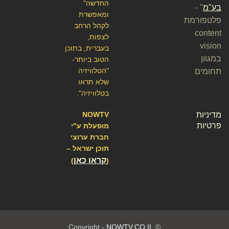
החדשה"
בע"מ
" -
ומאפשרת
פלטפורמת
לקהל הרחב
content
לצפות,
vision
בעברית, בתוכן
במגוון
הטוב ביותר-
"הטלוויזיה
תחומים
שלא תראו
בטלוויזיה".
מדיניות
NOWTV
פרטיות
מופעלת ע"י
חברת ערוצי
תוכן ישראל –
קראו כאן
)
(
NOWTV.CO.IL
© Copyright -