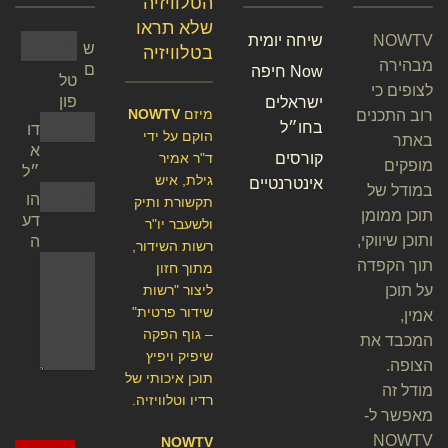
הטלוויזיה
שלא תראו
NOWTV
שיחה יומית
ש
בטלוויזיה
מבהירה
ם
Now חיפה
טל
לצופים כי
פון
ישראלים
מיזם
NOWTV
רוב התכנים
בחו״ל
דו
הוקם על ידי
באתר
א
קורסים
ד"ר אמיר
מופקים
״ל
גילת, איש
אינטרנטיים
במודל של
הו
תקשורת ותיק
תוכן ממומן
דע
ולשעבר יו"ר
ותוכן שיווקי,
ה
רשות השידור,
תוך הקפדה
מתוך חזון
על תוכן
ליצור "רשות
שידור פרטית"
אמין,
– גוף הפקה
המכבד את
שיפיק ויפיץ
הצופה.
תוכן איכותי של
מודל זה
רדיו וטלוויזיה.
מאפשר ל-
NOWTV
NOWTV