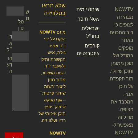
שלא תראו
NOWTV
שיחה יומית
ש
בטלוויזיה
מבהירה
ם
Now חיפה
טל
לצופים כי
פון
ישראלים
מיזם
NOWTV
רוב התכנים
בחו״ל
דו
הוקם על ידי
באתר
א
קורסים
ד"ר אמיר
מופקים
״ל
גילת, איש
אינטרנטיים
במודל של
הו
תקשורת ותיק
תוכן ממומן
דע
ולשעבר יו"ר
ותוכן שיווקי,
ה
רשות השידור,
תוך הקפדה
מתוך חזון
על תוכן
ליצור "רשות
שידור פרטית"
אמין,
– גוף הפקה
המכבד את
שיפיק ויפיץ
הצופה.
תוכן איכותי של
מודל זה
רדיו וטלוויזיה.
מאפשר ל-
NOWTV
NOWTV