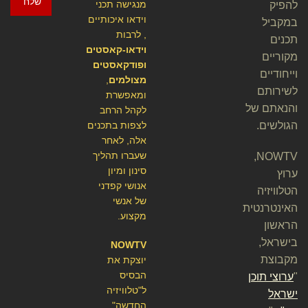
שלח
מנגישה תכני
להפיק
וידאו איכותיים
במקביל
, לרבות
תכנים
וידאו-קאסטים
מקוריים
ופודקאסטים
וייחודיים
מצולמים
,
לשירותם
ומאפשרת
והנאתם של
לקהל הרחב
הגולשים.
לצפות בתכנים
אלה, לאחר
שעברו תהליך
NOWTV,
סינון ומיון
ערוץ
אנושי קפדני
הטלוויזיה
של אנשי
האינטרנטית
מקצוע.
הראשון
בישראל,
NOWTV
מקבוצת
יוצקת את
הבסיס
"
ערוצי תוכן
ל"טלוויזיה
ישראל
החדשה"