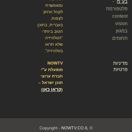
בע"מ
" -
ומאפשרת
פלטפורמת
לקהל הרחב
content
לצפות,
vision
בעברית, בתוכן
במגוון
הטוב ביותר-
"הטלוויזיה
תחומים
שלא תראו
בטלוויזיה".
מדיניות
NOWTV
פרטיות
מופעלת ע"י
חברת ערוצי
תוכן ישראל –
קראו כאן
)
(
NOWTV.CO.IL
© Copyright -