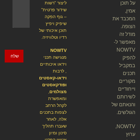
על תוכן
ליצור "רשות
שידור פרטית"
אמין,
– גוף הפקה
המכבד את
שיפיק ויפיץ
הצופה.
תוכן איכותי של
מודל זה
רדיו וטלוויזיה.
מאפשר ל-
NOWTV
NOWTV
שלח
מנגישה תכני
להפיק
וידאו איכותיים
במקביל
, לרבות
תכנים
וידאו-קאסטים
מקוריים
ופודקאסטים
וייחודיים
מצולמים
,
לשירותם
ומאפשרת
והנאתם של
לקהל הרחב
הגולשים.
לצפות בתכנים
אלה, לאחר
שעברו תהליך
NOWTV,
סינון ומיון
ערוץ
אנושי קפדני