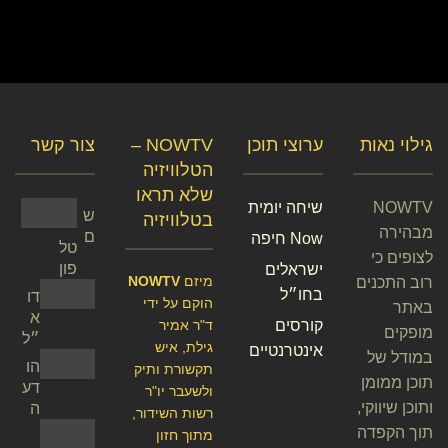
גילוי נאות
ערוצי תוכן
NOWTV –
צור קשר
הטלוויזיה
שלא תראו
NOWTV
שיחה יומית
ש
בטלוויזיה
מבהירה
ם
Now חיפה
טל
לצופים כי
פון
ישראלים
מיזם
NOWTV
רוב התכנים
בחו״ל
דו
הוקם על ידי
באתר
א
קורסים
ד"ר אמיר
מופקים
״ל
גילת, איש
אינטרנטיים
במודל של
הו
תקשורת ותיק
תוכן ממומן
דע
ולשעבר יו"ר
ותוכן שיווקי,
ה
רשות השידור,
תוך הקפדה
מתוך חזון