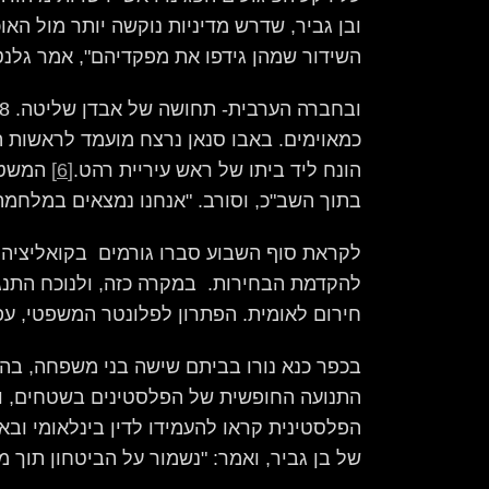
ובן גביר, שדרש מדיניות נוקשה יותר מול הא
השידור שמהן גידפו את מפקדיהם", אמר גלנט
כמאוימים. באבו סנאן נרצח מועמד לראשות המ
הונח ליד ביתו של ראש עיריית רהט.
[6]
המשטרה
בתוך השב"כ, וסורב. "אנחנו נמצאים במלחמה"
לקראת סוף השבוע סברו גורמים בקואליציה ש
להקדמת הבחירות. במקרה כזה, ולנוכח התנג
חירום לאומית. הפתרון לפלונטר המשפטי, עפ"
בכפר כנא נורו בביתם שישה בני משפחה, בה
התנועה החופשית של הפלסטינים בשטחים, והב
הפלסטינית קראו להעמידו לדין בינלאומי ובא
של בן גביר, ואמר: "נשמור על הביטחון תוך מ