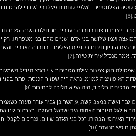
וכלוסיה הפלסטינית. "אלפי לוחמים פעלו ביו"ש כדי להבטיח
.
[5]
ובחברה הערבית- תחוש
ועצה ועמו שלושה בני אדם, שניים מהם בני משפחתו. רק יממ
 ערכה דיון חירום בסוגיית האלימות בחברה הערבית והשר בן
, אמר מנכ"ל עיריית טירה.
[7]
פסילת חוק צמצום עילת הסבירות ע"י בג"צ תגדיל משמעותי
דות האופוזיציה למו"מ, נראה היה שפזור הכנסת יפתח בפנ
י הבכירים בליכוד, היה אפוא הליכה לבחירות.
[8]
ם גבר ואשה במצב קשה.
[9]
השר בן גביר עורר סערה כשאמר 
יא לגל תגובות זועמות נגד ישראל בעולם. בארה"ב גינו את
יחוד האירופי הבהירו: "כל בני האדם שווים, וצריכים לקבל 
תן חופש תנועה".
[10]