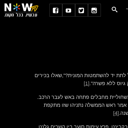
כל לתת יד להשתמטות המונית?",שאלו בכירים
 גיוס ללא פשרה".
[1]
כשחוליית מחבלים פתחה באש לעבר הרכב.
 אמר ראש הממשלה נתניהו שזו מתקפת
[4]
בקבינט, פרץ עימות סןער בין השרים גלנט