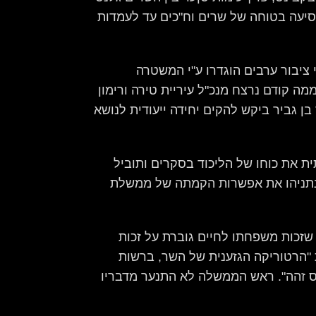
 נסיעה בטוחה של שרים וח"כים עד לעמדות
ה של אבדן שליטה. 158 בני אדם נרצחו בחברה הערבית מתחילת השנה. 25 נבחרי ציבור ערבים הוגדרו ע"י המשטרה
ה קודם נרצח מנכ"ל עיריית טירה ורימון
 גביר ביקש להקים יחידה ייעודית לנושא
ת את כוחו של הליכוד בסקרים ותוביל
י נתניהו את אפשרות הקמתה של ממשלת
שזכות משפחתו לחיים גוברת על זכות
 "הרטוריקה הגזענית של השר, ברשות
יחס זהה". ראש הממשלה לא התנער מדבריו