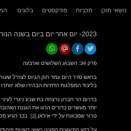
נושאי תוכן
תכניות
פודקסטים
בלוגים
המר
2023- יום אחר יום ביום בשנה הנוראית בתולדות ישראל
פרק 34: השבוע השלושים וארבעה
בראש סדר היום עמד חוק הגיוס לצה"ל שעורר 
בליכוד.המפלגות הדתיות הבהירו שלא יוותרו ע
בדרום הר חברון נרצחה בת שבע ניגרי לעינ
יותר מעשרים כדורים הרגו את הגננת האהובה
טרור שמכוונת על ידי איראן.
[3]
בכך הגיע מספר הקרבנ
על רקע הפיגועים הפגינו ראשי רשויות מיהוד