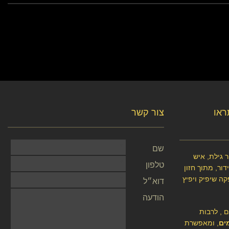
תראו
צור קשר
שם
 גילת, איש
טלפון
ור, מתוך חזון
קה שיפיק ויפיץ
דוא״ל
הודעה
ם , לרבות
ים
, ומאפשרת