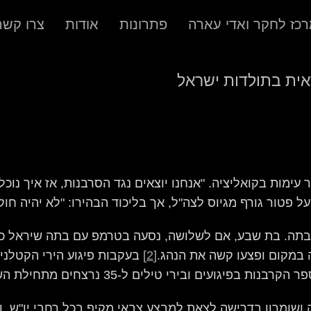
כז לחקר ואדי עארה
פתרונות
אודות
צרו קשר
עימות בקואליציה. "אנחנו יוצאים נגד הסרבנות, אז איך נו
ל פטור גורף מגיוס לצה"ל, אך בליכוד הבהירו: "לא יהיה חוק
י בתה. בת שבע, אם לשלושה, נסעה בטרמפ עם בתה שיראל 
 במקום ופצעו קשה את הנהג.
[2]
בעקבות פיגוע הירי הקטלני
ות בפיגועים ובירי טילים ל-35 נרצחים מתחילת השנה.
ה ושומרון בדרישה לצאת למבצע צבאי מקיף בכל רחבי יו"ש. ו