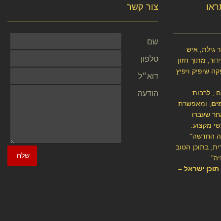
תראו
צור קשר
שם
 גילת, איש
טלפון
ור, מתוך חזון
קה שיפיק ויפיץ
דוא״ל
ם , לרבות
הודעה
ים
, ומאפשרת
חר שעברו
שי מקצוע.
יה החדשה"
ת, בתוכן הטוב
שלח
ה".
י תוכן ישראל –