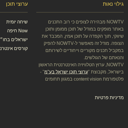
גילוי נאות
ערוצי תוכן
NOWTV מבהירה לצופים כי רוב התכנים
שיחה יומית
באתר מופקים במודל של תוכן ממומן ותוכן
Now חיפה
שיווקי, תוך הקפדה על תוכן אמין, המכבד את
ישראלים בחו״ל
הצופה. מודל זה מאפשר ל-NOWTV להפיק
קורסים אינטרנט
במקביל תכנים מקוריים וייחודיים לשירותם
והנאתם של הגולשים.
NOWTV, ערוץ הטלוויזיה האינטרנטית הראשון
בישראל, מקבוצת "
ערוצי תוכן ישראל בע"מ
" -
פלטפורמת content vision במגוון תחומים
מדיניות פרטיות