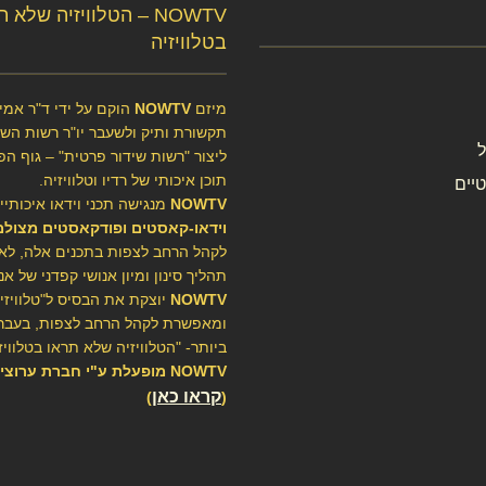
NOWTV – הטלוויזיה שלא 
בטלוויזיה
מיזם
NOWTV
הוקם על ידי ד"ר אמיר
תקשורת ותיק ולשעבר יו"ר רשות השיד
ליצור "רשות שידור פרטית" – גוף הפ
תוכן איכותי של רדיו וטלוויזיה.
יים
NOWTV
מנגישה תכני וידאו איכותיי
וידאו-קאסטים ופודקאסטים מצולמ
לקהל הרחב לצפות בתכנים אלה, לא
תהליך סינון ומיון אנושי קפדני של אנ
NOWTV
יוצקת את הבסיס ל"טלוויז
ומאפשרת לקהל הרחב לצפות, בעברי
ביותר- "הטלוויזיה שלא תראו בטלוויזי
NOWTV מופעלת ע"י חברת ערוצ
קראו כאן
)
(