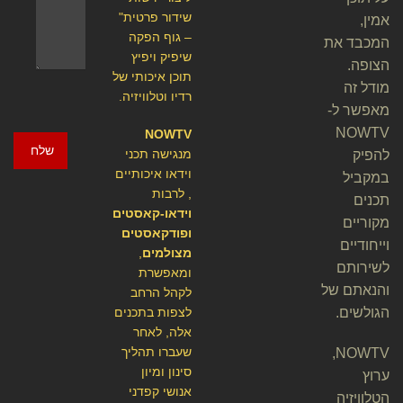
שידור פרטית"
אמין,
– גוף הפקה
המכבד את
שיפיק ויפיץ
הצופה.
תוכן איכותי של
מודל זה
רדיו וטלוויזיה.
מאפשר ל-
NOWTV
NOWTV
שלח
מנגישה תכני
להפיק
וידאו איכותיים
במקביל
, לרבות
תכנים
וידאו-קאסטים
מקוריים
ופודקאסטים
וייחודיים
מצולמים
,
לשירותם
ומאפשרת
והנאתם של
לקהל הרחב
הגולשים.
לצפות בתכנים
אלה, לאחר
שעברו תהליך
NOWTV,
סינון ומיון
ערוץ
אנושי קפדני
הטלוויזיה