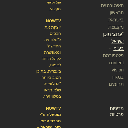
של אנשי
האינטרנטית
מקצוע.
הראשון
בישראל,
NOWTV
מקבוצת
יוצקת את
הבסיס
"
ערוצי תוכן
ל"טלוויזיה
ישראל
החדשה"
בע"מ
" -
ומאפשרת
פלטפורמת
לקהל הרחב
content
לצפות,
vision
בעברית, בתוכן
במגוון
הטוב ביותר-
"הטלוויזיה
תחומים
שלא תראו
בטלוויזיה".
מדיניות
NOWTV
פרטיות
מופעלת ע"י
חברת ערוצי
תוכן ישראל –