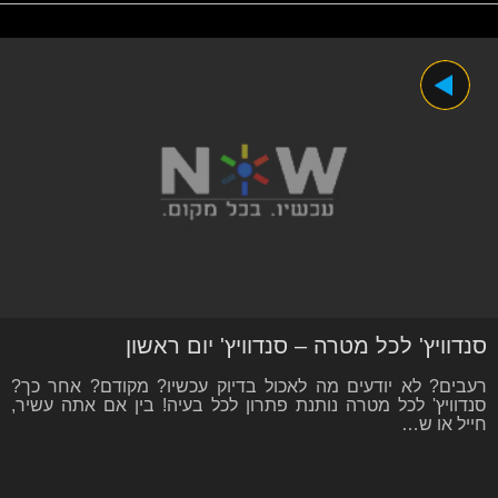
סנדוויץ' לכל מטרה – סנדוויץ' יום ראשון
רעבים? לא יודעים מה לאכול בדיוק עכשיו? מקודם? אחר כך?
סנדוויץ' לכל מטרה נותנת פתרון לכל בעיה! בין אם אתה עשיר,
חייל או ש…