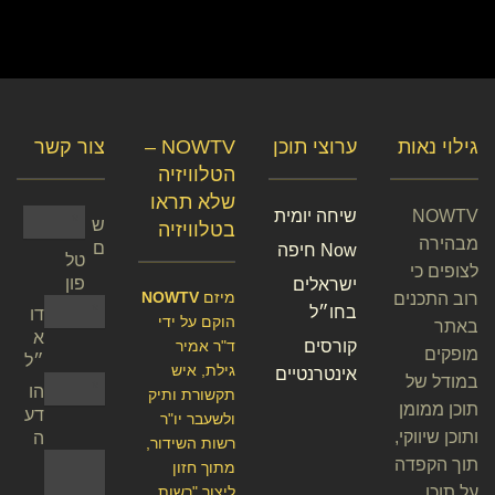
גילוי נאות
ערוצי תוכן
NOWTV –
צור קשר
הטלוויזיה
שלא תראו
NOWTV
שיחה יומית
ש
בטלוויזיה
מבהירה
ם
Now חיפה
טל
לצופים כי
פון
ישראלים
מיזם
NOWTV
רוב התכנים
בחו״ל
דו
הוקם על ידי
באתר
א
קורסים
ד"ר אמיר
מופקים
״ל
גילת, איש
אינטרנטיים
במודל של
הו
תקשורת ותיק
תוכן ממומן
דע
ולשעבר יו"ר
ותוכן שיווקי,
ה
רשות השידור,
תוך הקפדה
מתוך חזון
על תוכן
ליצור "רשות