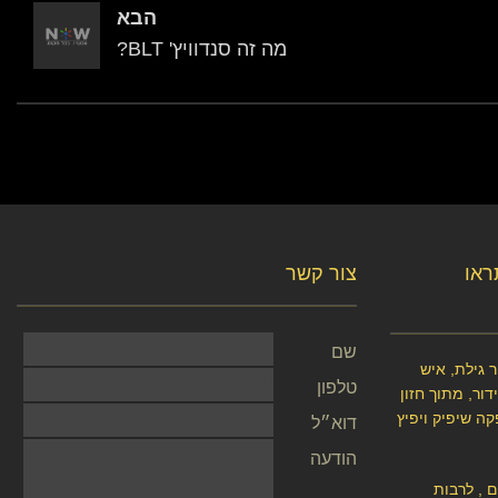
הבא
מה זה סנדוויץ' BLT?
תראו
צור קשר
שם
 גילת, איש
טלפון
ור, מתוך חזון
קה שיפיק ויפיץ
דוא״ל
הודעה
ם , לרבות