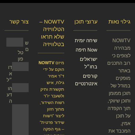
גילוי נאות
ערוצי תוכן
NOWTV –
צור קשר
הטלוויזיה
שלא תראו
NOWTV
שיחה יומית
ש
בטלוויזיה
מבהירה
ם
Now חיפה
טל
לצופים כי
פון
ישראלים
מיזם
NOWTV
רוב התכנים
בחו״ל
דו
הוקם על ידי
באתר
א
קורסים
ד"ר אמיר
מופקים
״ל
גילת, איש
אינטרנטיים
במודל של
הו
תקשורת ותיק
תוכן ממומן
דע
ולשעבר יו"ר
ותוכן שיווקי,
ה
רשות השידור,
תוך הקפדה
מתוך חזון
על תוכן
ליצור "רשות
שידור פרטית"
אמין,
– גוף הפקה
המכבד את