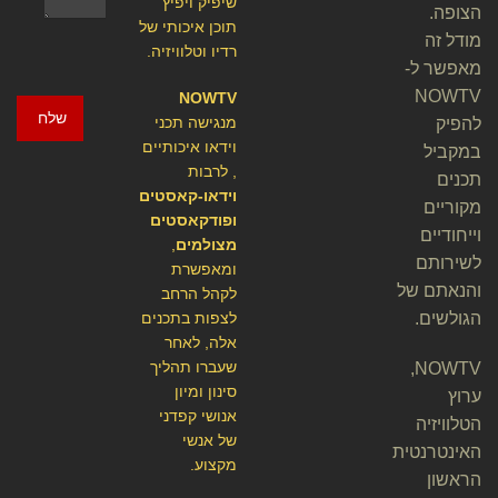
שיפיק ויפיץ
הצופה.
תוכן איכותי של
מודל זה
רדיו וטלוויזיה.
מאפשר ל-
NOWTV
NOWTV
שלח
מנגישה תכני
להפיק
וידאו איכותיים
במקביל
, לרבות
תכנים
וידאו-קאסטים
מקוריים
ופודקאסטים
וייחודיים
מצולמים
,
לשירותם
ומאפשרת
והנאתם של
לקהל הרחב
הגולשים.
לצפות בתכנים
אלה, לאחר
שעברו תהליך
NOWTV,
סינון ומיון
ערוץ
אנושי קפדני
הטלוויזיה
של אנשי
האינטרנטית
מקצוע.
הראשון