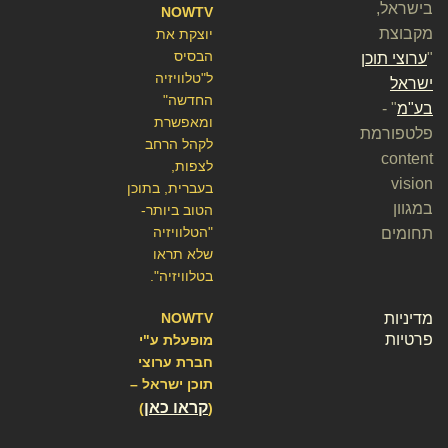
בישראל,
NOWTV
מקבוצת
יוצקת את
הבסיס
"
ערוצי תוכן
ל"טלוויזיה
ישראל
החדשה"
בע"מ
" -
ומאפשרת
פלטפורמת
לקהל הרחב
content
לצפות,
vision
בעברית, בתוכן
במגוון
הטוב ביותר-
"הטלוויזיה
תחומים
שלא תראו
בטלוויזיה".
מדיניות
NOWTV
פרטיות
מופעלת ע"י
חברת ערוצי
תוכן ישראל –
קראו כאן
)
(