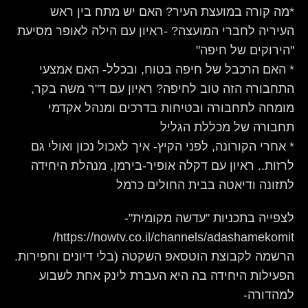
*מה קורה במועצת העיר? האם יש מתח בין ראש
העיריה לחברי המועצה? -ראיון עם הילה לאופר מסיעת
"הירוקים של חיפה"
* האם הרכבל של חיפה בטוח, ובכלל- האם אמצעי
התחבורה הזה טוב לחיפה? ראיון עם ד"ר משה בקר,
מומחה לתחבורה ובטיחות בדרכים ומנהל אקדמי
תחבורה של מכללת הגליל
* אחרי הקורונה, לפני הקיץ- איך לאכול נכון ואולי גם
לרזות.. ראיון עם דקלה אופיר-בירמן, מנהלת היחידה
לתזונה ודיאטה בבית החולים כרמל
לצפייה בתכניות "עדשה מקומית"-
https://nowtv.co.il/channels/adashamekomit/
הרשמה לקבוצת הוטסאפ השקטה (בלי דיונים וחפירות.
הפעילות היחידה בה היא העברת לינק אחת לשבוע
למהדורה-