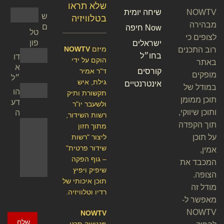
שלא תראו
NOWTV
שיחה יומית
ש
בטלוויזיה
מבהירה
ם
Now חיפה
טל
לצופים כי
פון
ישראלים
מיזם
NOWTV
רוב התכנים
בחו״ל
דו
הוקם על ידי
באתר
א
קורסים
ד"ר אמיר
מופקים
״ל
גילת, איש
אינטרנטיים
במודל של
הו
תקשורת ותיק
תוכן ממומן
דע
ולשעבר יו"ר
ותוכן שיווקי,
ה
רשות השידור,
תוך הקפדה
מתוך חזון
על תוכן
ליצור "רשות
שידור פרטית"
אמין,
– גוף הפקה
המכבד את
שיפיק ויפיץ
הצופה.
תוכן איכותי של
מודל זה
רדיו וטלוויזיה.
מאפשר ל-
NOWTV
NOWTV
שלח
מנגישה תכני