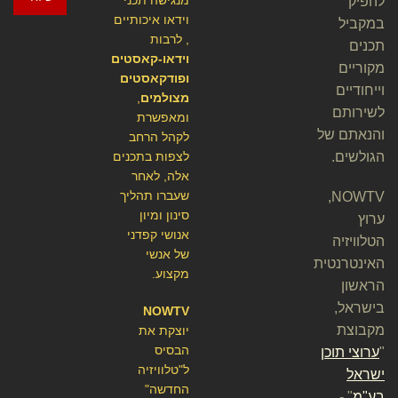
להפיק
וידאו איכותיים
במקביל
, לרבות
תכנים
וידאו-קאסטים
מקוריים
ופודקאסטים
וייחודיים
מצולמים
,
לשירותם
ומאפשרת
והנאתם של
לקהל הרחב
הגולשים.
לצפות בתכנים
אלה, לאחר
שעברו תהליך
NOWTV,
סינון ומיון
ערוץ
אנושי קפדני
הטלוויזיה
של אנשי
האינטרנטית
מקצוע.
הראשון
בישראל,
NOWTV
מקבוצת
יוצקת את
הבסיס
"
ערוצי תוכן
ל"טלוויזיה
ישראל
החדשה"
בע"מ
" -