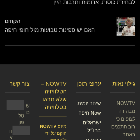
לבחירת כוסות, ארומות ותרבות היין
הקודם
האם יש ספינות טבועות מול חופי חיפה
גילוי נאות
ערוצי תוכן
NOWTV –
צור קשר
הטלוויזיה
שלא תראו
NOWTV
שיחה יומית
ש
בטלוויזיה
מבהירה
ם
Now חיפה
טל
לצופים כי
פון
ישראלים
מיזם
NOWTV
רוב התכנים
בחו״ל
דו
הוקם על ידי
באתר
א
ד"ר אמיר