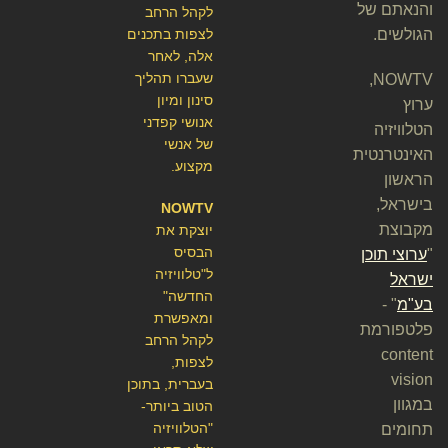
והנאתם של
לקהל הרחב
הגולשים.
לצפות בתכנים
אלה, לאחר
שעברו תהליך
NOWTV,
סינון ומיון
ערוץ
אנושי קפדני
הטלוויזיה
של אנשי
האינטרנטית
מקצוע.
הראשון
בישראל,
NOWTV
מקבוצת
יוצקת את
הבסיס
"
ערוצי תוכן
ל"טלוויזיה
ישראל
החדשה"
בע"מ
" -
ומאפשרת
פלטפורמת
לקהל הרחב
content
לצפות,
vision
בעברית, בתוכן
במגוון
הטוב ביותר-
"הטלוויזיה
תחומים