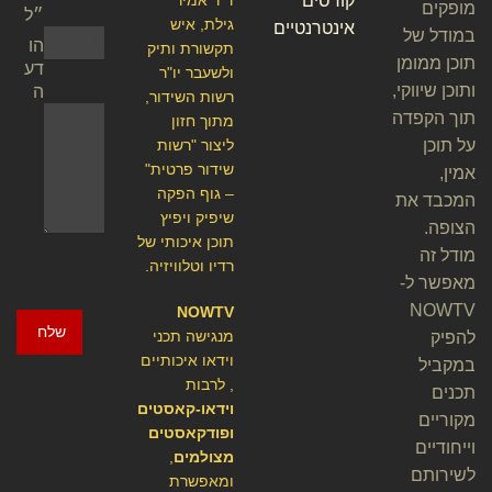
קורסים
מופקים
״ל
גילת, איש
אינטרנטיים
במודל של
הו
תקשורת ותיק
תוכן ממומן
דע
ולשעבר יו"ר
ותוכן שיווקי,
ה
רשות השידור,
תוך הקפדה
מתוך חזון
על תוכן
ליצור "רשות
שידור פרטית"
אמין,
– גוף הפקה
המכבד את
שיפיק ויפיץ
הצופה.
תוכן איכותי של
מודל זה
רדיו וטלוויזיה.
מאפשר ל-
NOWTV
NOWTV
שלח
מנגישה תכני
להפיק
וידאו איכותיים
במקביל
, לרבות
תכנים
וידאו-קאסטים
מקוריים
ופודקאסטים
וייחודיים
מצולמים
,
לשירותם
ומאפשרת