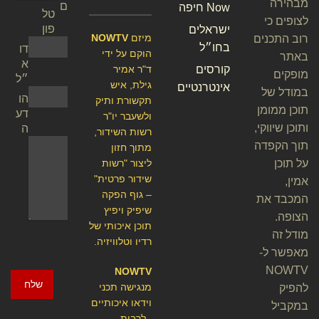
מבהירה
ם
Now חיפה
טל
לצופים כי
פון
ישראלים
מיזם
NOWTV
רוב התכנים
בחו״ל
דו
הוקם על ידי
באתר
א
קורסים
ד"ר אמיר
מופקים
״ל
גילת, איש
אינטרנטיים
במודל של
הו
תקשורת ותיק
תוכן ממומן
דע
ולשעבר יו"ר
ותוכן שיווקי,
ה
רשות השידור,
תוך הקפדה
מתוך חזון
על תוכן
ליצור "רשות
שידור פרטית"
אמין,
– גוף הפקה
המכבד את
שיפיק ויפיץ
הצופה.
תוכן איכותי של
מודל זה
רדיו וטלוויזיה.
מאפשר ל-
NOWTV
NOWTV
שלח
מנגישה תכני
להפיק
וידאו איכותיים
במקביל
, לרבות