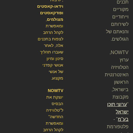
תכנים
וידאו-קאסטים
מקוריים
ופודקאסטים
וייחודיים
מצולמים
,
לשירותם
ומאפשרת
והנאתם של
לקהל הרחב
הגולשים.
לצפות בתכנים
אלה, לאחר
שעברו תהליך
NOWTV,
סינון ומיון
ערוץ
אנושי קפדני
הטלוויזיה
של אנשי
האינטרנטית
מקצוע.
הראשון
בישראל,
NOWTV
מקבוצת
יוצקת את
הבסיס
"
ערוצי תוכן
ל"טלוויזיה
ישראל
החדשה"
בע"מ
" -
ומאפשרת
פלטפורמת
לקהל הרחב