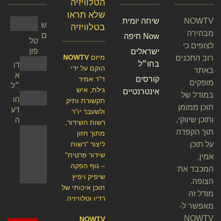
הטלוויזיה
שלא תראו
NOWTV
שיחה יומית
ש
בטלוויזיה
מבהירה
ם
Now חיפה
טל
לצופים כי
פון
ישראלים
מיזם
NOWTV
רוב התכנים
בחו״ל
דו
הוקם על ידי
באתר
א
קורסים
ד"ר אמיר
מופקים
״ל
גילת, איש
אינטרנטיים
במודל של
הו
תקשורת ותיק
תוכן ממומן
דע
ולשעבר יו"ר
ותוכן שיווקי,
ה
רשות השידור,
תוך הקפדה
מתוך חזון
על תוכן
ליצור "רשות
שידור פרטית"
אמין,
– גוף הפקה
המכבד את
שיפיק ויפיץ
הצופה.
תוכן איכותי של
מודל זה
רדיו וטלוויזיה.
מאפשר ל-
NOWTV
NOWTV