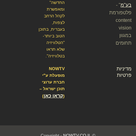
החדשה"
בע"מ
" -
ומאפשרת
פלטפורמת
לקהל הרחב
content
לצפות,
vision
בעברית, בתוכן
במגוון
הטוב ביותר-
"הטלוויזיה
תחומים
שלא תראו
בטלוויזיה".
מדיניות
NOWTV
פרטיות
מופעלת ע"י
חברת ערוצי
תוכן ישראל –
קראו כאן
)
(
NOWTV.CO.IL
© Copyright -