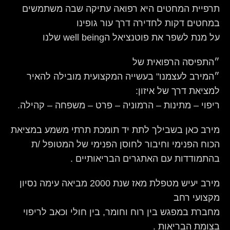
תרפיית המחטים היא רפואה עתיקה שבה משתמשים
במחטים דקות לחדירה דרך עור גופינו
על מנת לשפר את פוטנציאל הwell being שלנו
״התפיסה הרפואית של
״המירב לעצמנו" בעשייה המקצועית מובילה להאיר
למציאת דרך של איזון:
ריפוי – מתינות – הרמוניה – פרט – משפחה – קהילה.
מירב כאן בשבילך לתת יד תומכת תרתי משמע במציאת
הכוח הפנימי וחיבור לחוסן הפנימי של המטופל /ת
בהתמודדות עם האתגרים הבריאותיים .
מירב יעיש מטפלת מאז שנת 2000 מביאה עימה נסיון
מקצועי רחב
מחברת במפגש בין רוח וחומר, בין חולי וכאב לריפוי
בצומת הבריאות .