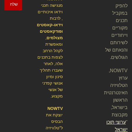
שלח
מנגישה תכני
להפיק
וידאו איכותיים
במקביל
, לרבות
תכנים
וידאו-קאסטים
מקוריים
ופודקאסטים
וייחודיים
מצולמים
,
לשירותם
ומאפשרת
והנאתם של
לקהל הרחב
הגולשים.
לצפות בתכנים
אלה, לאחר
שעברו תהליך
NOWTV,
סינון ומיון
ערוץ
אנושי קפדני
הטלוויזיה
של אנשי
האינטרנטית
מקצוע.
הראשון
בישראל,
NOWTV
מקבוצת
יוצקת את
הבסיס
"
ערוצי תוכן
ל"טלוויזיה
ישראל