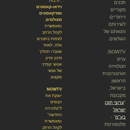
, לרבות
תכנים
וידאו-קאסטים
מקוריים
ופודקאסטים
וייחודיים
מצולמים
,
לשירותם
ומאפשרת
והנאתם של
לקהל הרחב
הגולשים.
לצפות בתכנים
אלה, לאחר
שעברו תהליך
NOWTV,
סינון ומיון
ערוץ
אנושי קפדני
הטלוויזיה
של אנשי
האינטרנטית
מקצוע.
הראשון
בישראל,
NOWTV
מקבוצת
יוצקת את
הבסיס
"
ערוצי תוכן
ל"טלוויזיה
ישראל
החדשה"
בע"מ
" -
ומאפשרת
פלטפורמת
לקהל הרחב