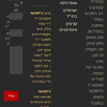
מבהירה
ם
Now חיפה
טל
לצופים כי
פון
ישראלים
מיזם
NOWTV
רוב התכנים
בחו״ל
דו
הוקם על ידי
באתר
א
קורסים
ד"ר אמיר
מופקים
״ל
גילת, איש
אינטרנטיים
במודל של
הו
תקשורת ותיק
תוכן ממומן
דע
ולשעבר יו"ר
ותוכן שיווקי,
ה
רשות השידור,
תוך הקפדה
מתוך חזון
על תוכן
ליצור "רשות
שידור פרטית"
אמין,
– גוף הפקה
המכבד את
שיפיק ויפיץ
הצופה.
תוכן איכותי של
מודל זה
רדיו וטלוויזיה.
מאפשר ל-
NOWTV
NOWTV
שלח
מנגישה תכני
להפיק
וידאו איכותיים
במקביל