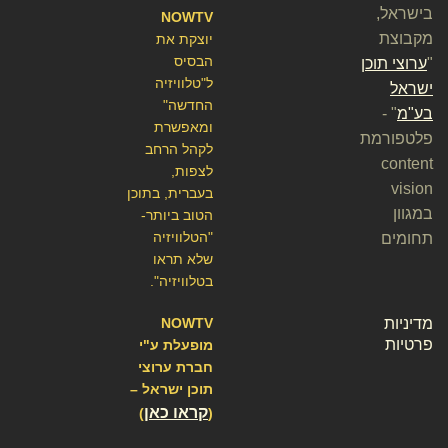
בישראל,
NOWTV
מקבוצת
יוצקת את
הבסיס
"
ערוצי תוכן
ל"טלוויזיה
ישראל
החדשה"
בע"מ
" -
ומאפשרת
פלטפורמת
לקהל הרחב
content
לצפות,
vision
בעברית, בתוכן
במגוון
הטוב ביותר-
"הטלוויזיה
תחומים
שלא תראו
בטלוויזיה".
מדיניות
NOWTV
פרטיות
מופעלת ע"י
חברת ערוצי
תוכן ישראל –
קראו כאן
)
(