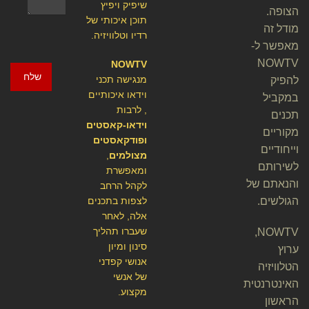
שיפיק ויפיץ
הצופה.
תוכן איכותי של
מודל זה
רדיו וטלוויזיה.
מאפשר ל-
NOWTV
NOWTV
שלח
מנגישה תכני
להפיק
וידאו איכותיים
במקביל
, לרבות
תכנים
וידאו-קאסטים
מקוריים
ופודקאסטים
וייחודיים
מצולמים
,
לשירותם
ומאפשרת
והנאתם של
לקהל הרחב
הגולשים.
לצפות בתכנים
אלה, לאחר
שעברו תהליך
NOWTV,
סינון ומיון
ערוץ
אנושי קפדני
הטלוויזיה
של אנשי
האינטרנטית
מקצוע.
הראשון