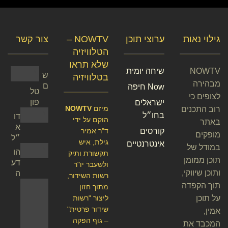
גילוי נאות
ערוצי תוכן
NOWTV –
צור קשר
הטלוויזיה
שלא תראו
NOWTV
שיחה יומית
ש
בטלוויזיה
מבהירה
ם
Now חיפה
טל
לצופים כי
פון
ישראלים
מיזם
NOWTV
רוב התכנים
בחו״ל
דו
הוקם על ידי
באתר
א
קורסים
ד"ר אמיר
מופקים
״ל
גילת, איש
אינטרנטיים
במודל של
הו
תקשורת ותיק
תוכן ממומן
דע
ולשעבר יו"ר
ותוכן שיווקי,
ה
רשות השידור,
תוך הקפדה
מתוך חזון
על תוכן
ליצור "רשות
שידור פרטית"
אמין,
– גוף הפקה
המכבד את