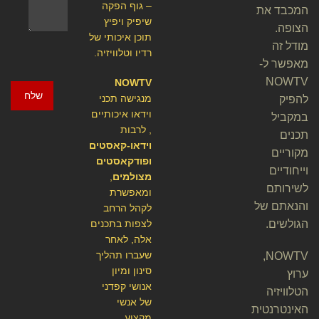
– גוף הפקה
המכבד את
שיפיק ויפיץ
הצופה.
תוכן איכותי של
מודל זה
רדיו וטלוויזיה.
מאפשר ל-
NOWTV
NOWTV
שלח
מנגישה תכני
להפיק
וידאו איכותיים
במקביל
, לרבות
תכנים
וידאו-קאסטים
מקוריים
ופודקאסטים
וייחודיים
מצולמים
,
לשירותם
ומאפשרת
והנאתם של
לקהל הרחב
הגולשים.
לצפות בתכנים
אלה, לאחר
שעברו תהליך
NOWTV,
סינון ומיון
ערוץ
אנושי קפדני
הטלוויזיה
של אנשי
האינטרנטית
מקצוע.