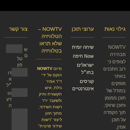
גילוי נאות
ערוצי תוכן
NOWTV –
צור קשר
הטלוויזיה
שלא תראו
NOWTV
שיחה יומית
ש
בטלוויזיה
מבהירה
ם
Now חיפה
טל
לצופים כי
פון
ישראלים
מיזם
NOWTV
רוב התכנים
בחו״ל
דו
הוקם על ידי
באתר
א
קורסים
ד"ר אמיר
מופקים
״ל
גילת, איש
אינטרנטיים
במודל של
הו
תקשורת ותיק
תוכן ממומן
דע
ולשעבר יו"ר
ותוכן שיווקי,
ה
רשות השידור,
תוך הקפדה
מתוך חזון
על תוכן
ליצור "רשות
שידור פרטית"
אמין,