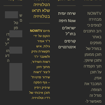
הטלוויזיה
שלא תראו
NOWTV
שיחה יומית
ש
בטלוויזיה
מבהירה
ם
Now חיפה
טל
לצופים כי
פון
ישראלים
מיזם
NOWTV
רוב התכנים
בחו״ל
דו
הוקם על ידי
באתר
א
קורסים
ד"ר אמיר
מופקים
״ל
גילת, איש
אינטרנטיים
במודל של
הו
תקשורת ותיק
תוכן ממומן
דע
ולשעבר יו"ר
ותוכן שיווקי,
ה
רשות השידור,
תוך הקפדה
מתוך חזון
על תוכן
ליצור "רשות
שידור פרטית"
אמין,
– גוף הפקה
המכבד את
שיפיק ויפיץ
הצופה.
תוכן איכותי של
מודל זה
רדיו וטלוויזיה.
מאפשר ל-