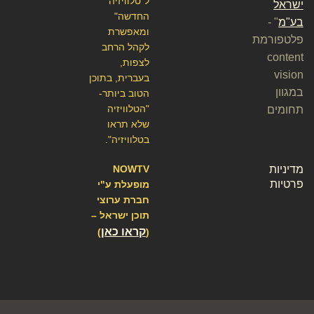
ל"טלוויזיה
ישראל
החדשה"
בע"מ
" -
ומאפשרת
פלטפורמת
לקהל הרחב
content
לצפות,
vision
בעברית, בתוכן
במגוון
הטוב ביותר-
"הטלוויזיה
תחומים
שלא תראו
בטלוויזיה".
מדיניות
NOWTV
פרטיות
מופעלת ע"י
חברת ערוצי
תוכן ישראל –
קראו כאן
)
(