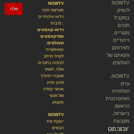
NOWTV
NOWTV
שלח
מנגישה תכני
להפיק
וידאו איכותיים
במקביל
, לרבות
תכנים
וידאו-קאסטים
מקוריים
ופודקאסטים
וייחודיים
מצולמים
,
לשירותם
ומאפשרת
והנאתם של
לקהל הרחב
הגולשים.
לצפות בתכנים
אלה, לאחר
שעברו תהליך
NOWTV,
סינון ומיון
ערוץ
אנושי קפדני
הטלוויזיה
של אנשי
האינטרנטית
מקצוע.
הראשון
בישראל,
NOWTV
מקבוצת
יוצקת את
הבסיס
"
ערוצי תוכן